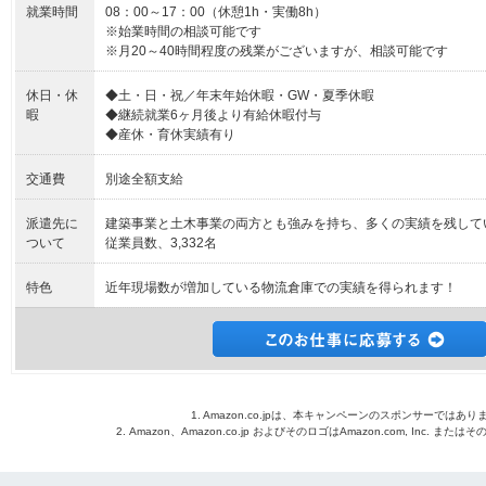
就業時間
08：00～17：00（休憩1h・実働8h）
※始業時間の相談可能です
※月20～40時間程度の残業がございますが、相談可能です
休日・休
◆土・日・祝／年末年始休暇・GW・夏季休暇
暇
◆継続就業6ヶ月後より有給休暇付与
◆産休・育休実績有り
交通費
別途全額支給
派遣先に
建築事業と土木事業の両方とも強みを持ち、多くの実績を残して
ついて
従業員数、3,332名
特色
近年現場数が増加している物流倉庫での実績を得られます！
1. Amazon.co.jpは、本キャンペーンのスポンサーではあり
2. Amazon、Amazon.co.jp およびそのロゴはAmazon.com, Inc. 