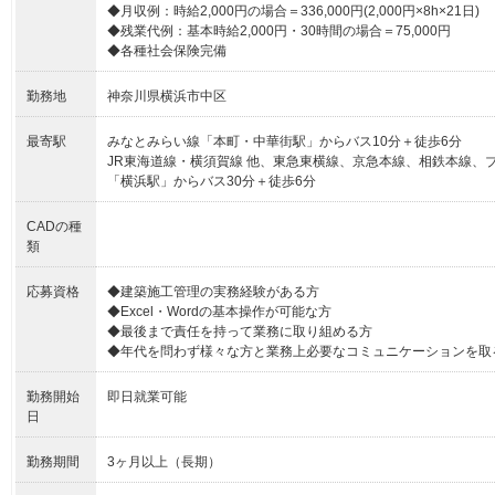
◆月収例：時給2,000円の場合＝336,000円(2,000円×8h×21日)
◆残業代例：基本時給2,000円・30時間の場合＝75,000円
◆各種社会保険完備
勤務地
神奈川県横浜市中区
最寄駅
みなとみらい線「本町・中華街駅」からバス10分＋徒歩6分
JR東海道線・横須賀線 他、東急東横線、京急本線、相鉄本線、
「横浜駅」からバス30分＋徒歩6分
CADの種
類
応募資格
◆建築施工管理の実務経験がある方
◆Excel・Wordの基本操作が可能な方
◆最後まで責任を持って業務に取り組める方
◆年代を問わず様々な方と業務上必要なコミュニケーションを取
勤務開始
即日就業可能
日
勤務期間
3ヶ月以上（長期）