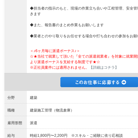
◆担当者の指示のもと、現場の作業立ち合いや工程管理、安全管
きます
◆また、報告書のまとめ作業もお願いします
◆業者とのやり取りをお任せする場合や打ち合わせの参加をお願
＜♪6ヶ月毎に派遣ボーナス♪＞
☆★当社で就業して頂いた『全ての派遣就業者』を対象に就業開
より派遣ボーナスを支給する制度です★☆
※正社員案件には適用されません。
【詳細はコチラ】
分野
建築
職種
建築施工管理（物流倉庫）
雇用形態
派遣
給与
時給1,800円〜2,200円 ※スキル・ご経験に依り応相談