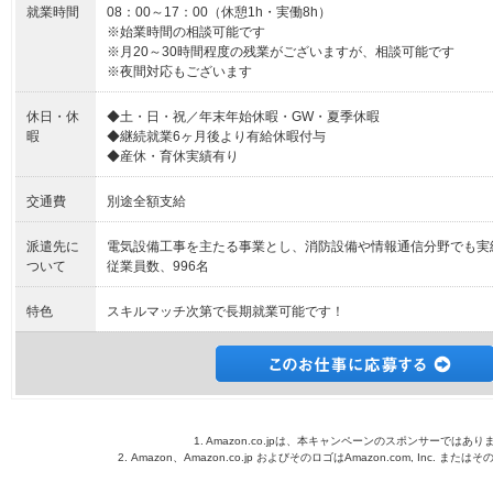
就業時間
08：00～17：00（休憩1h・実働8h）
※始業時間の相談可能です
※月20～30時間程度の残業がございますが、相談可能です
※夜間対応もございます
休日・休
◆土・日・祝／年末年始休暇・GW・夏季休暇
暇
◆継続就業6ヶ月後より有給休暇付与
◆産休・育休実績有り
交通費
別途全額支給
派遣先に
電気設備工事を主たる事業とし、消防設備や情報通信分野でも実
ついて
従業員数、996名
特色
スキルマッチ次第で長期就業可能です！
1. Amazon.co.jpは、本キャンペーンのスポンサーではあり
2. Amazon、Amazon.co.jp およびそのロゴはAmazon.com, Inc. 