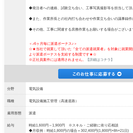
◆発注者への連絡、試験立ち合い、工事写真撮影等を担当して頂
◆また、作業所長との社内打ち合わせや作業立ち合いの議事録作
◆その他、工事に関連する庶務作業もお願いする場合がございま
＜♪6ヶ月毎に派遣ボーナス♪＞
☆★当社で就業して頂いた『全ての派遣就業者』を対象に就業開
より派遣ボーナスを支給する制度です★☆
※正社員案件には適用されません。
【詳細はコチラ】
分野
電気設備
職種
電気設備施工管理（高速道路）
雇用形態
派遣
給与
時給1,600円～1,900円 ※スキル・ご経験に依り応相談
◆月収例：時給1,800円の場合＝302,400円(1,800円×8h×21日)