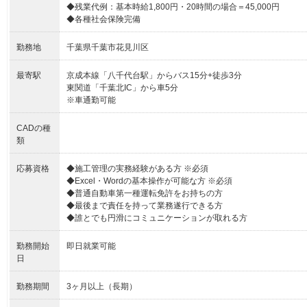
◆残業代例：基本時給1,800円・20時間の場合＝45,000円
◆各種社会保険完備
勤務地
千葉県千葉市花見川区
最寄駅
京成本線「八千代台駅」からバス15分+徒歩3分
東関道「千葉北IC」から車5分
※車通勤可能
CADの種
類
応募資格
◆施工管理の実務経験がある方 ※必須
◆Excel・Wordの基本操作が可能な方 ※必須
◆普通自動車第一種運転免許をお持ちの方
◆最後まで責任を持って業務遂行できる方
◆誰とでも円滑にコミュニケーションが取れる方
勤務開始
即日就業可能
日
勤務期間
3ヶ月以上（長期）