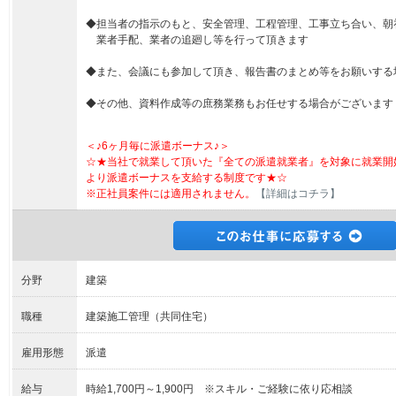
◆担当者の指示のもと、安全管理、工程管理、工事立ち合い、朝
業者手配、業者の追廻し等を行って頂きます
◆また、会議にも参加して頂き、報告書のまとめ等をお願いする
◆その他、資料作成等の庶務業務もお任せする場合がございます
＜♪6ヶ月毎に派遣ボーナス♪＞
☆★当社で就業して頂いた『全ての派遣就業者』を対象に就業開
より派遣ボーナスを支給する制度です★☆
※正社員案件には適用されません。
【詳細はコチラ】
分野
建築
職種
建築施工管理（共同住宅）
雇用形態
派遣
給与
時給1,700円～1,900円 ※スキル・ご経験に依り応相談