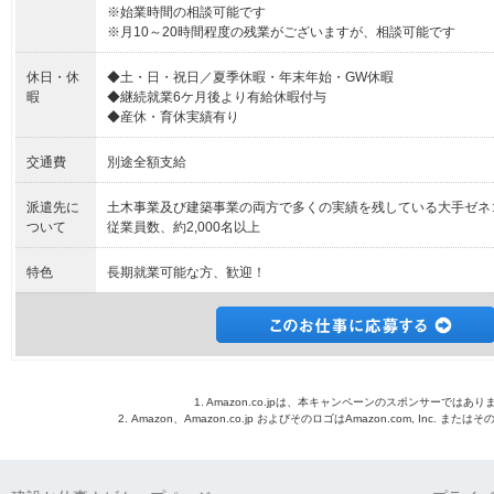
※始業時間の相談可能です
※月10～20時間程度の残業がございますが、相談可能です
休日・休
◆土・日・祝日／夏季休暇・年末年始・GW休暇
暇
◆継続就業6ケ月後より有給休暇付与
◆産休・育休実績有り
交通費
別途全額支給
派遣先に
土木事業及び建築事業の両方で多くの実績を残している大手ゼネ
ついて
従業員数、約2,000名以上
特色
長期就業可能な方、歓迎！
1. Amazon.co.jpは、本キャンペーンのスポンサーではあり
2. Amazon、Amazon.co.jp およびそのロゴはAmazon.com, Inc. 