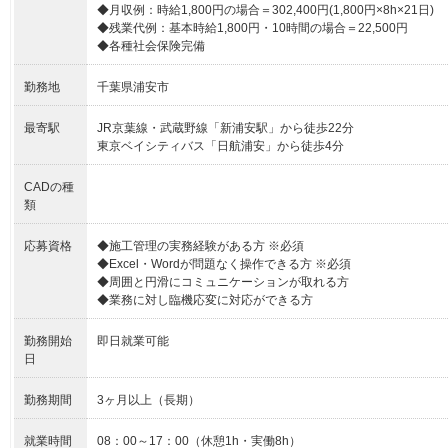
◆月収例：時給1,800円の場合＝302,400円(1,800円×8h×21日)
◆残業代例：基本時給1,800円・10時間の場合＝22,500円
◆各種社会保険完備
勤務地
千葉県浦安市
最寄駅
JR京葉線・武蔵野線「新浦安駅」から徒歩22分
東京ベイシティバス「日航浦安」から徒歩4分
CADの種
類
応募資格
◆施工管理の実務経験がある方 ※必須
◆Excel・Wordが問題なく操作できる方 ※必須
◆周囲と円滑にコミュニケーションが取れる方
◆業務に対し臨機応変に対応ができる方
勤務開始
即日就業可能
日
勤務期間
3ヶ月以上（長期）
就業時間
08：00～17：00（休憩1h・実働8h）