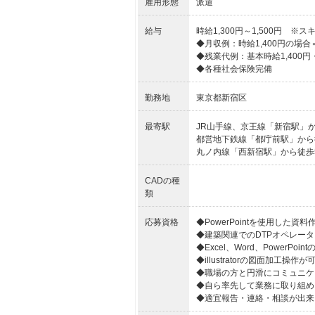
雇用形態
派遣
給与
時給1,300円～1,500円 
◆月収例：時給1,400円の場合＝235
◆残業代例：基本時給1,400円・
◆各種社会保険完備
勤務地
東京都新宿区
最寄駅
JR山手線、京王線「新宿駅」か
都営地下鉄線「都庁前駅」から
丸ノ内線「西新宿駅」から徒歩
CADの種
類
応募資格
◆PowerPointを使用した資
◆建築関連でのDTPオペレータ
◆Excel、Word、PowerPo
◆illustratorの図面加工操作
◆職場の方と円滑にコミュニケ
◆自ら率先して業務に取り組め
◆適宜報告・連絡・相談が出来