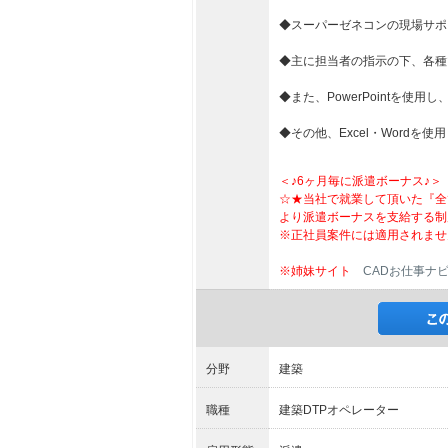
◆スーパーゼネコンの現場サポ
◆主に担当者の指示の下、各種
◆また、PowerPointを
◆その他、Excel・Word
＜♪6ヶ月毎に派遣ボーナス♪＞
☆★当社で就業して頂いた『全
より派遣ボーナスを支給する制
※正社員案件には適用されませ
※姉妹サイト
CADお仕事ナ
分野
建築
職種
建築DTPオペレーター