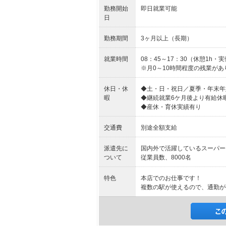
勤務開始
即日就業可能
日
勤務期間
3ヶ月以上（長期）
就業時間
08：45～17：30（休憩1h・実働
※月0～10時間程度の残業が
休日・休
◆土・日・祝日／夏季・年末年
暇
◆継続就業6ケ月後より有給休
◆産休・育休実績有り
交通費
別途全額支給
派遣先に
国内外で活躍しているスーパー
ついて
従業員数、8000名
特色
本店でのお仕事です！
複数の駅が使えるので、通勤が