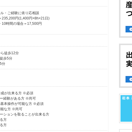
※スキル・ご経験に依り応相談
,200円(1,400円×8h×21日)
10時間の場合＝17,500円
ら徒歩12分
徒歩5分
5分
料作成が出来る方 ※必須
ー経験がある方 ※尚可
intの基本操作が可能な方 ※必須
が可能な方 ※尚可
ーションを取ることが出来る方
る方
る方