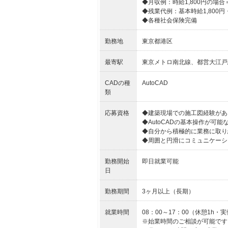
◆月収例：時給1,800円の場合＝302
◆残業代例：基本時給1,800円・
◆各種社会保険完備
勤務地
東京都港区
最寄駅
東京メトロ南北線、都営大江戸
CADの種
AutoCAD
類
応募資格
◆建築現場での施工図経験があ
◆AutoCADの基本操作が可能
◆自分から積極的に業務に取り
◆周囲と円滑にコミュニケーシ
勤務開始
即日就業可能
日
勤務期間
3ヶ月以上（長期）
就業時間
08：00～17：00（休憩1h・実
※始業時間のご相談が可能です