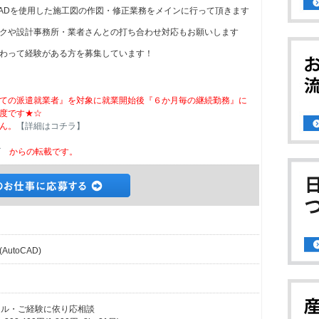
oCADを使用した施工図の作図・修正業務をメインに行って頂きます
クや設計事務所・業者さんとの打ち合わせ対応もお願いします
わって経験がある方を募集しています！
ての派遣就業者』を対象に就業開始後『６か月毎の継続勤務』に
度です★☆
ん。
【詳細はコチラ】
ビ
からの転載です。
toCAD)
※スキル・ご経験に依り応相談