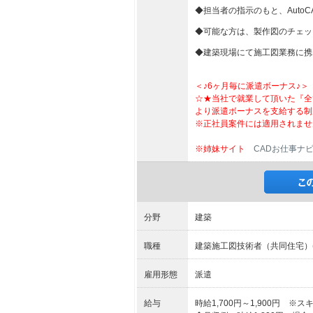
◆担当者の指示のもと、Aut
◆可能な方は、製作図のチェッ
◆建築現場にて施工図業務に携
＜♪6ヶ月毎に派遣ボーナス♪＞
☆★当社で就業して頂いた『全
より派遣ボーナスを支給する制
※正社員案件には適用されませ
※姉妹サイト
CADお仕事ナ
分野
建築
職種
建築施工図技術者（共同住宅）(Au
雇用形態
派遣
給与
時給1,700円～1,900円 