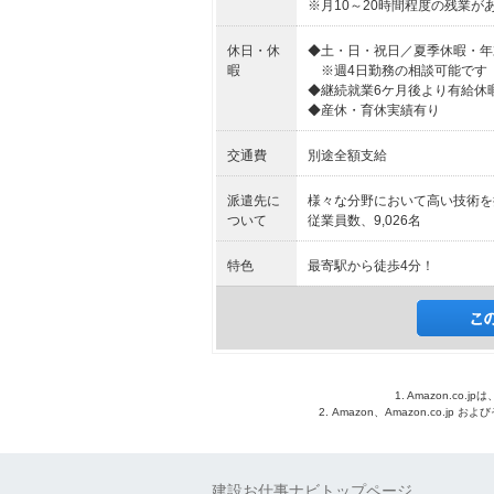
※月10～20時間程度の残業が
休日・休
◆土・日・祝日／夏季休暇・年
暇
※週4日勤務の相談可能です
◆継続就業6ケ月後より有給休
◆産休・育休実績有り
交通費
別途全額支給
派遣先に
様々な分野において高い技術を
ついて
従業員数、9,026名
特色
最寄駅から徒歩4分！
1. Amazon.c
2. Amazon、Amazon.co.jp
建設お仕事ナビトップページ