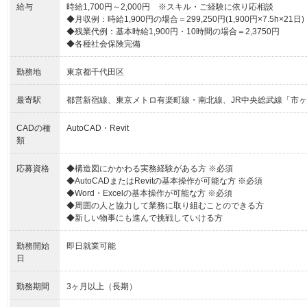
給与
時給1,700円～2,000円 ※スキル・ご経験に依り応相談
◆月収例：時給1,900円の場合＝299,250円(1,900円×7.5h×21日)
◆残業代例：基本時給1,900円・10時間の場合＝2,3750円
◆各種社会保険完備
勤務地
東京都千代田区
最寄駅
都営新宿線、東京メトロ有楽町線・南北線、JR中央総武線「市ヶ
CADの種
AutoCAD・Revit
類
応募資格
◆構造図にかかわる実務経験がある方 ※必須
◆AutoCADまたはRevitの基本操作が可能な方 ※必須
◆Word・Excelの基本操作が可能な方 ※必須
◆周囲の人と協力して業務に取り組むことのできる方
◆新しい物事にも進んで挑戦していける方
勤務開始
即日就業可能
日
勤務期間
3ヶ月以上（長期）