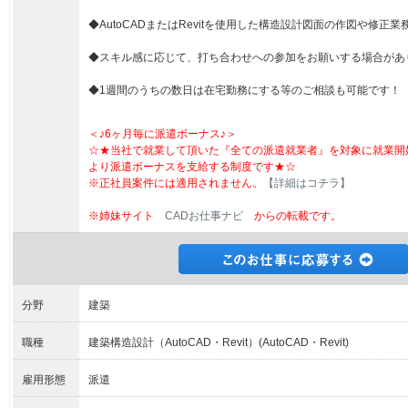
◆AutoCADまたはRevitを使用した構造設計図面の作図や修正
◆スキル感に応じて、打ち合わせへの参加をお願いする場合があ
◆1週間のうちの数日は在宅勤務にする等のご相談も可能です！
＜♪6ヶ月毎に派遣ボーナス♪＞
☆★当社で就業して頂いた『全ての派遣就業者』を対象に就業開
より派遣ボーナスを支給する制度です★☆
※正社員案件には適用されません。
【詳細はコチラ】
※姉妹サイト
CADお仕事ナビ
からの転載です。
分野
建築
職種
建築構造設計（AutoCAD・Revit）(AutoCAD・Revit)
雇用形態
派遣