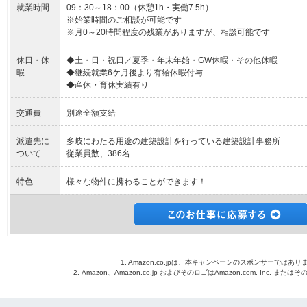
就業時間
09：30～18：00（休憩1h・実働7.5h）
※始業時間のご相談が可能です
※月0～20時間程度の残業がありますが、相談可能です
休日・休
◆土・日・祝日／夏季・年末年始・GW休暇・その他休暇
暇
◆継続就業6ケ月後より有給休暇付与
◆産休・育休実績有り
交通費
別途全額支給
派遣先に
多岐にわたる用途の建築設計を行っている建築設計事務所
ついて
従業員数、386名
特色
様々な物件に携わることができます！
1. Amazon.co.jpは、本キャンペーンのスポンサーではあり
2. Amazon、Amazon.co.jp およびそのロゴはAmazon.com, Inc. 