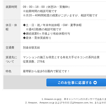
就業時間
09：00～18：00（休憩1h・実働8h）
※始業時間の相談可能です
※月20～40時間程度の残業がございますが、相談可能です
休日・休
◆土・日・祝／年末年始休暇・GW・夏季休暇
暇
※週4日勤務の相談可能です
◆継続就業6ヶ月後より有給休暇付与
◆産休・育休実績有り
交通費
別途全額支給
派遣先に
マンションの施工を得意とする有名大手ゼネコンの系列企業
ついて
従業員数、278名
特色
最寄駅から徒歩5分圏内で駅近です！
1. Amazon.co.jpは、本キャンペーンのスポンサーではあり
2. Amazon、Amazon.co.jp およびそのロゴはAmazon.com, Inc. 