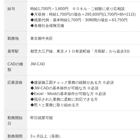
給与
時給1,700円～1,800円 ※スキル・ご経験に依り応相談
◆月収例：時給1,700円の場合＝285,600円(1,700円×8h×21日)
◆残業代例：基本時給1,700円・30時間の場合＝63,750円
◆各種社会保険完備
勤務地
東京都中央区
最寄駅
都営大江戸線、東京メトロ有楽町線「月島駅」から徒歩3分
CADの種
JW-CAD
類
応募資格
◆建築施工図チェック業務の経験がある方 ※必須
◆JW-CADの基本操作が可能な方 ※必須
◆Excel・Wordの基本操作が可能な方 ※必須
◆指示された業務に柔軟に対応できる方
◆黙々と業務に取り組める方
勤務開始
即日就業可能
日
勤務期間
3ヶ月以上（長期）