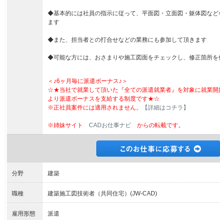
◆基本的には社員の指示に従って、平面図・立面図・躯体図など
ます
◆また、担当者との打合せなどの業務にも参加して頂きます
◆可能な方には、おさまりや施工図面をチェックし、修正箇所を
＜♪6ヶ月毎に派遣ボーナス♪＞
☆★当社で就業して頂いた『全ての派遣就業者』を対象に就業開
より派遣ボーナスを支給する制度です★☆
※正社員案件には適用されません。
【詳細はコチラ】
※姉妹サイト
CADお仕事ナビ
からの転載です。
分野
建築
職種
建築施工図技術者（共同住宅）(JW-CAD)
雇用形態
派遣