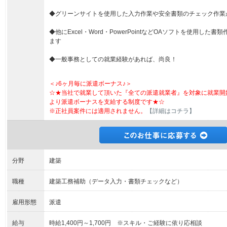
◆グリーンサイトを使用した入力作業や安全書類のチェック作業
◆他にExcel・Word・PowerPointなどOAソフトを使用し
ます
◆一般事務としての就業経験があれば、尚良！
＜♪6ヶ月毎に派遣ボーナス♪＞
☆★当社で就業して頂いた『全ての派遣就業者』を対象に就業開
より派遣ボーナスを支給する制度です★☆
※正社員案件には適用されません。
【詳細はコチラ】
分野
建築
職種
建築工務補助（データ入力・書類チェックなど）
雇用形態
派遣
給与
時給1,400円～1,700円 ※スキル・ご経験に依り応相談