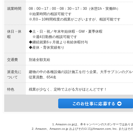
就業時間
08：00～17：00・08：30～17：30（休憩1h・実働8h）
※始業時間の相談可能です
※月0～10時間程度の残業がございますが、相談可能です
休日・休
◆土・日・祝／年末年始休暇・GW・夏季休暇
暇
※週4日勤務の相談可能です
◆継続就業6ヶ月後より有給休暇付与
◆産休・育休実績有り
交通費
別途全額支給
派遣先に
建物の中の各種設備の設計施工を行う企業。大手サブコンのグル
ついて
従業員数、654名
特色
残業が少なく、定時で上がる方がほとんどです！
1. Amazon.co.jpは、本キャンペーンのスポンサーではあり
2. Amazon、Amazon.co.jp およびそのロゴはAmazon.com, Inc. 