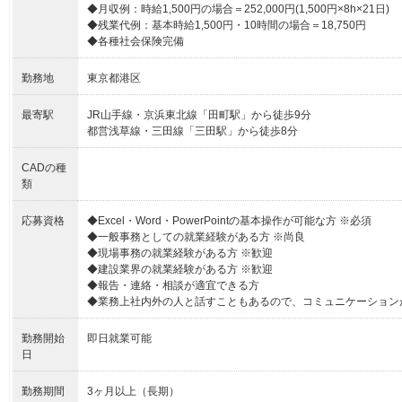
◆月収例：時給1,500円の場合＝252,000円(1,500円×8h×21日)
◆残業代例：基本時給1,500円・10時間の場合＝18,750円
◆各種社会保険完備
勤務地
東京都港区
最寄駅
JR山手線・京浜東北線「田町駅」から徒歩9分
都営浅草線・三田線「三田駅」から徒歩8分
CADの種
類
応募資格
◆Excel・Word・PowerPointの基本操作が可能な方 ※必須
◆一般事務としての就業経験がある方 ※尚良
◆現場事務の就業経験がある方 ※歓迎
◆建設業界の就業経験がある方 ※歓迎
◆報告・連絡・相談が適宜できる方
◆業務上社内外の人と話すこともあるので、コミュニケーション
勤務開始
即日就業可能
日
勤務期間
3ヶ月以上（長期）