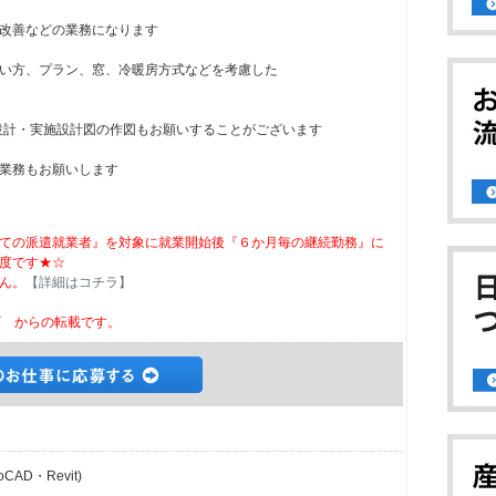
改善などの業務になります
い方、プラン、窓、冷暖房方式などを考慮した
本設計・実施設計図の作図もお願いすることがございます
業務もお願いします
ての派遣就業者』を対象に就業開始後『６か月毎の継続勤務』に
度です★☆
ん。
【詳細はコチラ】
ビ
からの転載です。
AD・Revit)