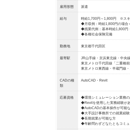
雇用形態
派遣
給与
時給1,700円～1,800円 
◆月収例：時給1,800円の場合＝283
◆残業代例：基本時給1,800円・
◆各種社会保険完備
勤務地
東京都千代田区
最寄駅
JR山手線・京浜東北線・中央
東京メトロ千代田線「二重橋前
東京メトロ東西線・半蔵門線・
CADの種
AutoCAD・Revit
類
応募資格
◆環境シミュレーション業務の
◆Revitを使用した実務経験が
◆AutoCADの基本操作が可能
◆大手設計事務所での就業経験
◆長期就業が可能な方
◆年齢問わずどなたともコミュ