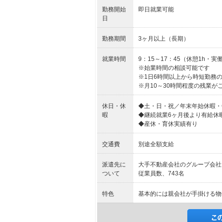
勤務開始
即日就業可能
日
勤務期間
3ヶ月以上（長期）
就業時間
9：15～17：45（休憩1h・実働
※始業時間の相談可能です
※1日6時間以上から時短勤務
※月10～30時間程度の残業
休日・休
◆土・日・祝／年末年始休暇・
暇
◆継続就業6ヶ月後より有給休
◆産休・育休実績有り
交通費
別途全額支給
派遣先に
大手不動産会社のグループ会社
ついて
従業員数、743名
特色
基本的には親会社が手掛ける物