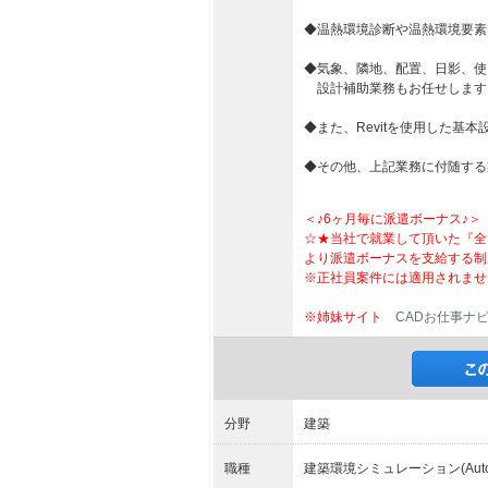
◆温熱環境診断や温熱環境要素
◆気象、隣地、配置、日影、使
設計補助業務もお任せします
◆また、Revitを使用した基
◆その他、上記業務に付随する
＜♪6ヶ月毎に派遣ボーナス♪＞
☆★当社で就業して頂いた『全
より派遣ボーナスを支給する制
※正社員案件には適用されませ
※姉妹サイト
CADお仕事ナ
分野
建築
職種
建築環境シミュレーション(AutoC