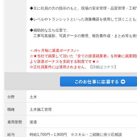
◆主に社員の方の指示のもと、現場の安全管理・品質管理・工程
◆レベルやトランシットといった測量機器を使用して頂くことも
◆補助的な立ち位置で、
工事写真撮影、写真データの整理、報告書作成・まとめ等も発
＜♪6ヶ月毎に派遣ボーナス♪＞
☆★当社で就業して頂いた『全ての派遣就業者』を対象に就業開
より派遣ボーナスを支給する制度です★☆
※正社員案件には適用されません。
【詳細はコチラ】
分野
土木
職種
土木施工管理
雇用形態
派遣
給与
時給1,700円～1,900円 ※スキル・ご経験に依り応相談