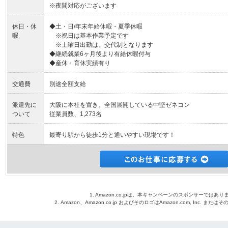
※夜間対応がございます
休日・休
◆土・日/年末年始休暇・夏季休暇
暇
※祝日は基本作業予定です
※土曜日出勤は、交代制となります
◆継続就業6ヶ月後より有給休暇付与
◆産休・育休実績有り
交通費
別途全額支給
派遣先に
大阪に本社を置き、全国展開している中堅ゼネコン
ついて
従業員数、1,273名
特色
最寄り駅から徒歩1分と通いやすい現場です！
1. Amazon.co.jpは、本キャンペーンのスポンサーではあり
2. Amazon、Amazon.co.jp およびそのロゴはAmazon.com, Inc. 