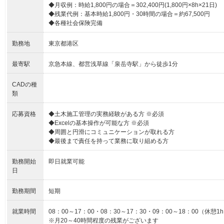
◆月収例：時給1,800円の場合＝302,400円(1,800円×8h×21日)
◆残業代例：基本時給1,800円・30時間の場合＝約67,500円
◆各種社会保険完備
勤務地
東京都港区
最寄駅
京急本線、都営浅草線「泉岳寺駅」から徒歩1分
CADの種
類
応募資格
◆土木施工管理の実務経験がある方 ※必須
◆Excelの基本操作が可能な方 ※必須
◆周囲と円滑にコミュニケーションが取れる方
◆最後まで責任を持って業務に取り組める方
勤務開始
即日就業可能
日
勤務期間
短期
就業時間
08：00～17：00・08：30～17：30・09：00～18：00（休憩1
※月20～40時間程度の残業がございます