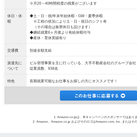
※月20～40時間程度の残業がございます
休日・休
◆土・日・祝/年末年始休暇・GW・夏季休暇
暇
※工程の状況により土・日・祝日のシフト有
（その場合は振替休日も設けます）
◆継続就業6ヶ月後より有給休暇付与
◆産休・育休実績有り
交通費
別途全額支給
派遣先に
ビル管理事業を主に行っている、大手不動産会社のグループ会社
ついて
従業員数、938名
特色
長期就業可能なお仕事をお探しの方にオススメです！
1. Amazon.co.jpは、本キャンペーンのスポンサーではあり
2. Amazon、Amazon.co.jp およびそのロゴはAmazon.com, Inc. 