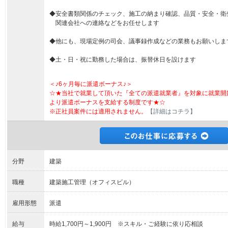
◆安全書類関係のチェック、施工の納まり確認、品質・安全・衛
関連会社への連絡などをお任せします
◆他にも、現場定例の司会、議事録作成などの業務もお願いしま
◆土・日・祝に勤務した場合は、振替休日を設けます
＜♪6ヶ月毎に派遣ボーナス♪＞
☆★当社で就業して頂いた『全ての派遣就業者』を対象に就業開
より派遣ボーナスを支給する制度です★☆
※正社員案件には適用されません。
【詳細はコチラ】
分野
建築
職種
建築施工管理（オフィスビル）
雇用形態
派遣
給与
時給1,700円～1,900円 ※スキル・ご経験に依り応相談