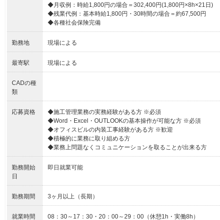
◆月収例：時給1,800円の場合＝302,400円(1,800円×8h×21日)
◆残業代例：基本時給1,800円・30時間の場合＝約67,500円
◆各種社会保険完備
勤務地
現場による
最寄駅
現場による
CADの種
類
応募資格
◆施工管理業務の実務経験がある方 ※必須
◆Word・Excel・OUTLOOKの基本操作が可能な方 ※必須
◆オフィスビルの内装工事経験がある方 ※歓迎
◆積極的に業務に取り組める方
◆業務上問題なくコミュニケーションを取ることが出来る方
勤務開始
即日就業可能
日
勤務期間
3ヶ月以上（長期）
就業時間
08：30～17：30・20：00～29：00（休憩1h・実働8h）