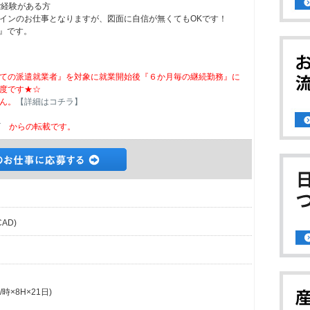
ご経験がある方
インのお仕事となりますが、図面に自信が無くてもOKです！
』です。
ての派遣就業者』を対象に就業開始後『６か月毎の継続勤務』に
度です★☆
ん。
【詳細はコチラ】
ビ
からの転載です。
AD)
時×8H×21日)