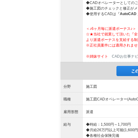
◆CADオペレーターとしての
◆施工図のチェックと修正がメ
◆使用するCADは『
AutoCAD
＜♪6ヶ月毎に派遣ボーナス♪＞
☆★当社で就業して頂いた『全
より派遣ボーナスを支給する制
※正社員案件には適用されませ
※姉妹サイト
CADお仕事ナ
分野
施工図
職種
施工図CADオペレーター(AutoC
雇用形態
派遣
給与
◆時給：1,500円～1,700円
◆月給26万円以上可能(1,600円/
◆各種社会保険完備