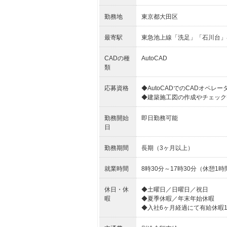
勤務地
東京都大田区
最寄駅
東急池上線「洗足」「石川台」
CADの種
AutoCAD
類
応募資格
◆AutoCADでのCADオペレ
◆建築施工図の作成やチェック
勤務開始
即日勤務可能
日
勤務期間
長期（3ヶ月以上）
就業時間
8時30分～17時30分（休憩1時
休日・休
◆土曜日／日曜日／祝日
暇
◆夏季休暇／年末年始休暇
◆入社6ヶ月経過にて有給休暇1