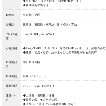
◆月給28万円以上可能(1,700円/時×8H×21日)
◆各種社会保険完備
勤務地
東京都中央区
最寄駅
銀座線・東西線・浅草線「日本橋駅」直結
CADの種
Tfas／CAPE／AutoCAD
類
応募資格
◆Tfas／CAPE／AutoCAD 等でのCADオペレーター経験のあ
◆建築・電気・空調・給排水などの業界経験がある方尚可
勤務開始
即日勤務可能
日
勤務期間
長期（3ヵ月以上）
就業時間
08:30～17:30（休憩１H）
休日・休
◆土曜日／日曜日／祝日
暇
◆夏季休暇／年末年始休暇
◆入社6ヶ月経過にて有給休暇10日付与！