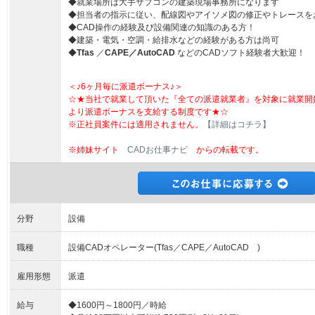
◆就業場所は大手サブコンの建築現場事務所になります
◆担当者の指示に従い、配線図やアイソメ図の修正やトレースを
◆CAD操作の経験及び設備関連の知識のある方！
◆建築・電気・空調・給排水などの経験がある方は尚可
◆
Tfas
／
CAPE／
AutoCAD
などのCADソフト経験者大歓迎！
＜♪6ヶ月毎に派遣ボーナス♪＞
☆★当社で就業して頂いた『全ての派遣就業者』を対象に就業開
より派遣ボーナスを支給する制度です★☆
※正社員案件には適用されません。
【詳細はコチラ】
※姉妹サイト
CADお仕事ナビ
からの転載です。
分野
設備
職種
設備CADオペレーター(Tfas／CAPE／AutoCAD )
雇用形態
派遣
給与
◆1600円～1800円／時給