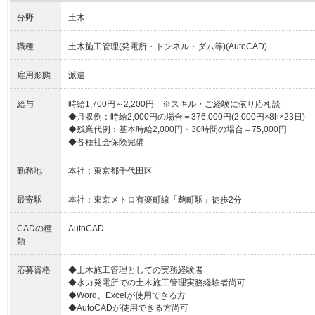
分野
土木
職種
土木施工管理(発電所・トンネル・ダム等)(AutoCAD)
雇用形態
派遣
給与
時給1,700円～2,200円 ※スキル・ご経験に依り応相談
◆月収例：時給2,000円の場合＝376,000円(2,000円×8h×23日)
◆残業代例：基本時給2,000円・30時間の場合＝75,000円
◆各種社会保険完備
勤務地
本社：東京都千代田区
最寄駅
本社：東京メトロ有楽町線「麴町駅」徒歩2分
CADの種
AutoCAD
類
応募資格
◆土木施工管理としての実務経験者
◆水力発電所での土木施工管理実務経験者尚可
◆Word、Excelが使用できる方
◆AutoCADが使用できる方尚可