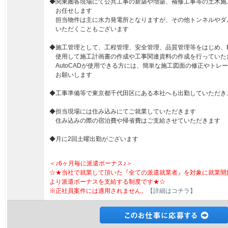
◆関東圏各現場にて公共工事の新築や増築、補修工事等の土木施
お任せします
担当物件は主に水力発電所となりますが、その他トンネルやダ
いただくこともございます
◆施工管理として、工程管理、安全管理、品質管理等をはじめ、Exc
使用して施工計画書の作成や工事関連資料の作成を行っていた
AutoCADが使用できる方には、簡単な施工図面の修正やトレ
お願いします
◆工事準備等で東京都千代田区にある本社へも出勤していただき
◆担当現場には住み込みにてご就業していただきます
住み込みの際の宿泊費や帰省費はご支給させていただきます
◆月に2回土曜出勤がございます
＜♪6ヶ月毎に派遣ボーナス♪＞
☆★当社で就業して頂いた『全ての派遣就業者』を対象に就業開
より派遣ボーナスを支給する制度です★☆
※正社員案件には適用されません。
【詳細はコチラ】