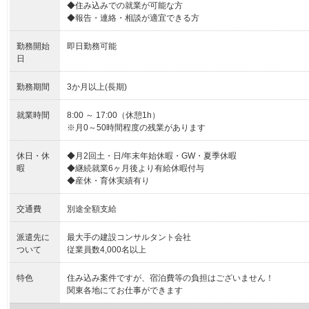
◆住み込みでの就業が可能な方
◆報告・連絡・相談が適宜できる方
勤務開始
即日勤務可能
日
勤務期間
3か月以上(長期)
就業時間
8:00 ～ 17:00（休憩1h）
※月0～50時間程度の残業があります
休日・休
◆月2回土・日/年末年始休暇・GW・夏季休暇
暇
◆継続就業6ヶ月後より有給休暇付与
◆産休・育休実績有り
交通費
別途全額支給
派遣先に
最大手の建設コンサルタント会社
ついて
従業員数4,000名以上
特色
住み込み案件ですが、宿泊費等の負担はございません！
関東各地にてお仕事ができます