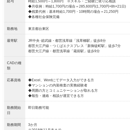
給与
時給1,500円～1,800円 ※スキル・ご経験に依り応相談
◆月収例：時給1,700円の場合＝285,600円(1,700円×8h×21日)
◆残業代例：基本時給1,700円・10時間の場合＝21,250円
◆各種社会保険完備
勤務地
東京都台東区
最寄駅
JR中央･総武線・都営浅草線「浅草橋駅」徒歩8分
都営大江戸線・つくばエクスプレス「新御徒町駅」徒歩7分
都営大江戸線・都営浅草線「蔵前駅」徒歩9分
CADの種
類
応募資格
◆Excel、Wordにてデータ入力ができる方
◆マンションの内装検査の実務経験者
◆周囲の方とコミュニケーションが取れる方
◆報告・連絡・相談が適宜できる方
勤務開始
即日勤務可能
日
勤務期間
3か月