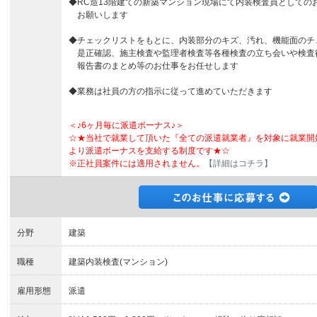
◆RC造13階建ての新築マンション現場にて内装検査員としての
お願いします
◆チェックリストをもとに、内装部分のキズ、汚れ、機能面のチ
是正確認、施主検査や監理者検査等各種検査の立ち会いや検査
報告書のまとめ等のお仕事をお任せします
◆業務は社員の方の指示に従って進めていただきます
＜♪6ヶ月毎に派遣ボーナス♪＞
☆★当社で就業して頂いた『全ての派遣就業者』を対象に就業開
より派遣ボーナスを支給する制度です★☆
※正社員案件には適用されません。
【詳細はコチラ】
分野
建築
職種
建築内装検査(マンション)
雇用形態
派遣