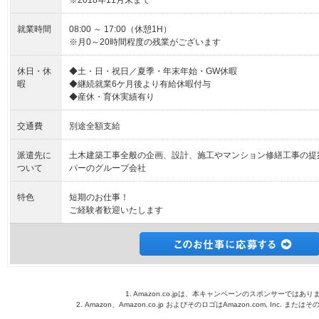
※2018年11月末まで
就業時間
08:00 ～ 17:00（休憩1H）
※月0～20時間程度の残業がございます
休日・休
◆土・日・祝日／夏季・年末年始・GW休暇
暇
◆継続就業6ケ月後より有給休暇付与
◆産休・育休実績有り
交通費
別途全額支給
派遣先に
土木建築工事全般の企画、設計、施工やマンション修繕工事の提
ついて
パーのグループ会社
特色
短期のお仕事！
ご経験者歓迎いたします
1. Amazon.co.jpは、本キャンペーンのスポンサーではあり
2. Amazon、Amazon.co.jp およびそのロゴはAmazon.com, Inc. 