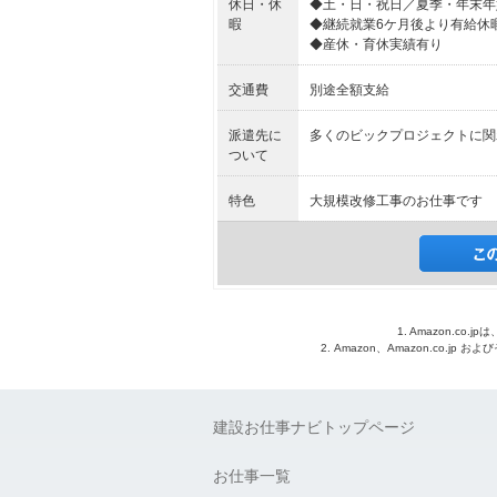
休日・休
◆土・日・祝日／夏季・年末年
暇
◆継続就業6ケ月後より有給休
◆産休・育休実績有り
交通費
別途全額支給
派遣先に
多くのビックプロジェクトに関
ついて
特色
大規模改修工事のお仕事です
1. Amazon.c
2. Amazon、Amazon.co.jp
建設お仕事ナビトップページ
お仕事一覧