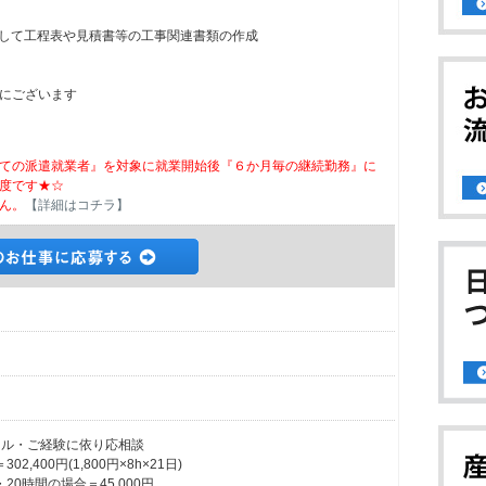
を使用して工程表や見積書等の工事関連書類の作成
にございます
ての派遣就業者』を対象に就業開始後『６か月毎の継続勤務』に
度です★☆
ん。
【詳細はコチラ】
※スキル・ご経験に依り応相談
,400円(1,800円×8h×21日)
20時間の場合＝45,000円