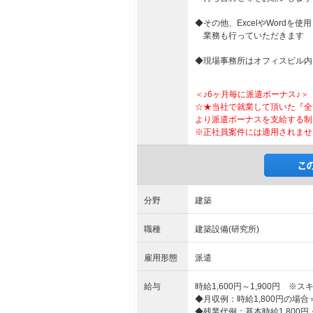
◆その他、ExcelやWord
業務も行っていただきます
◆現場事務所はオフィスビル内
＜♪6ヶ月毎に派遣ボーナス♪＞
☆★当社で就業して頂いた『全
より派遣ボーナスを支給する制
※正社員案件には適用されませ
分野
建築
職種
建築設備(研究所)
雇用形態
派遣
給与
時給1,600円～1,900円 
◆月収例：時給1,800円の場合＝302
◆残業代例：基本時給1,800円・