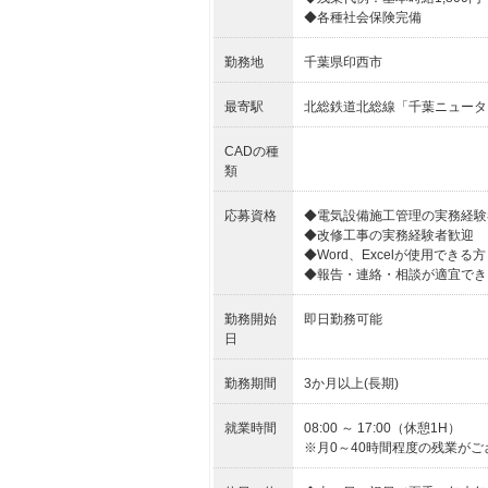
◆各種社会保険完備
勤務地
千葉県印西市
最寄駅
北総鉄道北総線「千葉ニュータ
CADの種
類
応募資格
◆電気設備施工管理の実務経験
◆改修工事の実務経験者歓迎
◆Word、Excelが使用できる方
◆報告・連絡・相談が適宜でき
勤務開始
即日勤務可能
日
勤務期間
3か月以上(長期)
就業時間
08:00 ～ 17:00（休憩1H）
※月0～40時間程度の残業がご