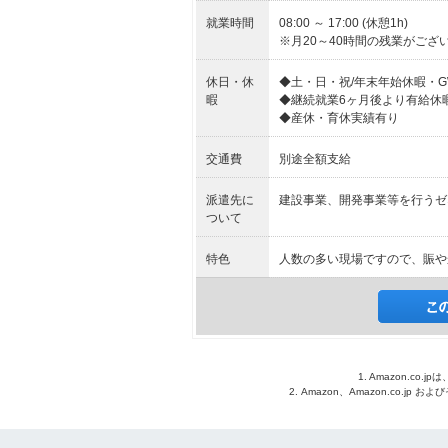
就業時間
08:00 ～ 17:00 (休憩1h)
※月20～40時間の残業がござ
休日・休
◆土・日・祝/年末年始休暇・
暇
◆継続就業6ヶ月後より有給休
◆産休・育休実績有り
交通費
別途全額支給
派遣先に
建設事業、開発事業等を行うゼ
ついて
特色
人数の多い現場ですので、賑や
1. Amazon.c
2. Amazon、Amazon.co.jp