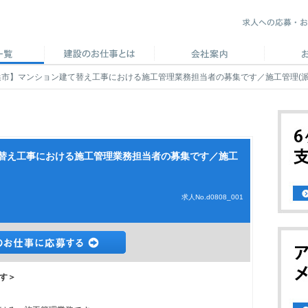
市】マンション建て替え工事における施工管理業務担当者の募集です／施工管理(派
替え工事における施工管理業務担当者の募集です／施工
求人No.d0808_001
す＞