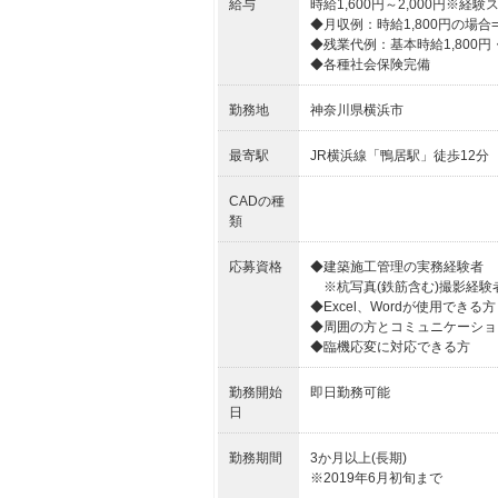
給与
時給1,600円～2,000円※経
◆月収例：時給1,800円の場合=302
◆残業代例：基本時給1,800円・
◆各種社会保険完備
勤務地
神奈川県横浜市
最寄駅
JR横浜線「鴨居駅」徒歩12分
CADの種
類
応募資格
◆建築施工管理の実務経験者 
※杭写真(鉄筋含む)撮影経験
◆Excel、Wordが使用できる方
◆周囲の方とコミュニケーショ
◆臨機応変に対応できる方
勤務開始
即日勤務可能
日
勤務期間
3か月以上(長期)
※2019年6月初旬まで