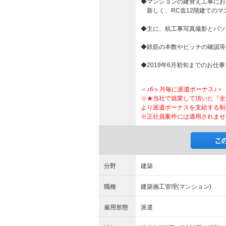
◆マンションの建替え工事にお
新しく、RC造12階建てのマ
◆主に、杭工事写真撮影とパソ
◆鉄筋の本数やピッチの確認等
◆2019年6月初旬までのお仕
＜♪6ヶ月毎に派遣ボーナス♪＞
☆★当社で就業して頂いた『全
より派遣ボーナスを支給する制
※正社員案件には適用されませ
分野
建築
職種
建築施工管理(マンション)
雇用形態
派遣