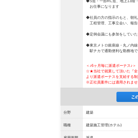
◆S造・一部RC造、地上13階
お仕事になります
◆社員の方の指示のもと、朝礼
工程管理、工事立会い、報告
◆定例会議にも参加をしていた
◆東京メトロ銀座線・丸ノ内線
駅チカで通勤便利な勤務地で
＜♪6ヶ月毎に派遣ボーナス♪＞
☆★当社で就業して頂いた『全
より派遣ボーナスを支給する制
※正社員案件には適用されませ
分野
建築
職種
建築施工管理(ホテル)
雇用形態
派遣