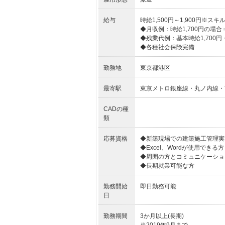
給与
時給1,500円～1,900円※
◆月収例：時給1,700円の場合＝285
◆残業代例：基本時給1,700円・
◆各種社会保険完備
勤務地
東京都港区
最寄駅
東京メトロ銀座線・丸ノ内線・
CADの種
類
応募資格
◆新築現場での建築施工管理実
◆Excel、Wordが使用できる方
◆周囲の方とコミュニケーショ
◆長期就業可能な方
勤務開始
即日勤務可能
日
勤務期間
3か月以上(長期)