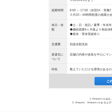
※2019年9月まで
就業時間
8:00 ～ 17:00（休憩1h・実働7
※月20～40時間程度の残業が
休日・休
◆土・日・祝日／夏季・年末年
暇
◆継続就業6ヶ月後より有給休
◆産休・育休実績有り
交通費
別途全額支給
派遣先に
店舗の内装や改装を中心にマン
ついて
特色
教えていただける環境があるの
1. Amazon.c
2. Amazon、Amazon.co.jp