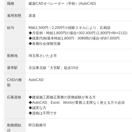
職種
建築CADオペレーター（学校）(AutoCAD)
雇用形態
派遣
給与
時給1,500円～2,200円※経験スキルにより、応相談
◆月収例：時給1,800円の場合=302,400円 (1,800円×8h×21日)
◆残業代例/基本時給1,800円・30時間の場合=約67,000円
◆各種社会保険完備
勤務地
埼玉県さいたま市
最寄駅
京浜東北線「大宮駅」徒歩15分
CADの種
AutoCAD
類
応募資格
◆建築施工図修正業務の実務経験が有る方
◆AutoCAD、Excel、Wordが業務上支障なく使える方※必須
◆誠実な方
◆資格は不問です
勤務開始
即日勤務可
日