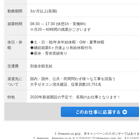
勤務期間
3か月以上(長期)
就業時間
08:30 ～ 17:30 (休憩1h・実働8h)
※月20～40時間の残業がございます
休日・休
◆土・日・祝/年末年始休暇・GW・夏季休暇
暇
◆継続就業6ヶ月後より有給休暇付与
◆産休・育休実績有り
交通費
別途全額支給
派遣先に
国内・国外、公共・民間問わず様々な工事を請負う
ついて
大手ゼネコン清水建設、従業員数10,751名
特色
2020年新規開設の予定で、長期のお仕事となります！
1. Amazon.co.jpは、本キャンペーンのスポンサーではあり
2. Amazon、Amazon.co.jp およびそのロゴはAmazon.com, Inc. 