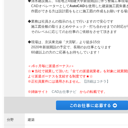
◆清水建設施工、S造地上4階建大学新規開設に伴う整備工事現
CADオペレーターとして
AutoCAD
を使用した建築施工図朱書
作図ができる方は設計図をもとに施工図の作成もお願いする場
◆業務は社員さんの指示のもとで行いますので安心です
施工図全般の取りまとめやチェック・打ち合わせまでの対応が
そのレベルに応じてのお仕事のご依頼をさせて頂きます
◆現場は、京浜東北線「大宮駅」より徒歩15分
2020年新規開設の予定で、長期のお仕事となります
60歳以上の方のご応募もお待ちしています！
＜♪6ヶ月毎に派遣ボーナス♪＞
☆★当社で就業して頂いた『全ての派遣就業者』を対象に就業開
より派遣ボーナスを支給する制度です★☆
※正社員案件には適用されません。
【詳細はコチラ】
※姉妹サイト
CADお仕事ナビ
からの転載です。
分野
建築