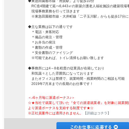
◆東急田園都市線「用賀駅」より徒歩10分
RC造4階建て延べ6,443㎡の新築介護老人福祉施設の建築現場
現場事務業務を行って頂きます
※東急田園都市線・大井町線「二子玉川駅」からも徒歩17分に
◆主な業務は以下の通りです
＊電話・来客対応
＊備品の発注・管理
＊お弁当の発注
＊書類の作成・管理
＊安全書類のファイリング
※可能であれば、トイレ清掃もお願い致します
◆事務所には4～8名程度の従業員が在籍しており
和気藹々とした雰囲気になっております
またオフィスは禁煙で、就業時間・残業時間のご相談も可能
2019年7月末までの長期のお仕事です！
＜♪6ヶ月毎に派遣ボーナス♪＞
☆★当社で就業して頂いた『全ての派遣就業者』を対象に就業開
より派遣ボーナスを支給する制度です★☆
※正社員案件には適用されません。
【詳細はコチラ】