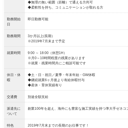
◆無理の無い範囲（距離）で通える方尚可
◆柔軟性を持ち、コミュニケーションが取れる方
勤務開始
即日勤務可能
日
勤務期間
3か月以上(長期）
※2019年7月末まで予定
就業時間
9:00 ～ 18:00（休憩1H）
※月0～10時間程度の残業があります
※就業・残業時間共にご相談可能です
休日・休
◆土・日・祝日／夏季・年末年始・GW休暇
暇
◆継続就業6ヶ月後より有給休暇付与
◆産休・育休実績有り
交通費
別途全額支給
派遣先に
創業100年を超え、海外にも豊富な施工実績を持つ準大手ゼネコ
ついて
特色
2019年7月末までの長期のお仕事です！