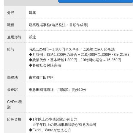
分野
建築
職種
建築現場事務(備品発注・書類作成等)
雇用形態
派遣
給与
時給1,250円～1,300円※スキル・ご経験に依り応相談
◆月収例：時給1,300円の場合＝218,400円(1,300円×8h×21日)
◆残業代例：基本時給1,300円・10時間の場合＝16,250円
◆各種社会保険完備
勤務地
東京都世田谷区
最寄駅
東急田園都市線「用賀駅」徒歩10分
CADの種
類
応募資格
◆1年以上の事務経験が有る方
※半年以上の現場事務経験が有る方尚可
◆Excel、Wordが使える方