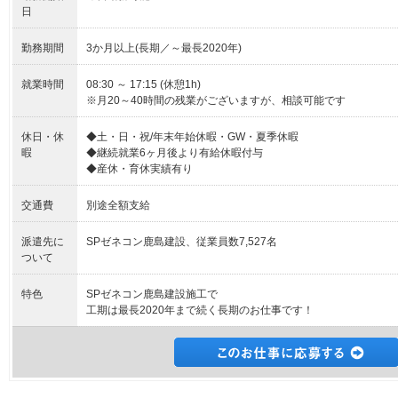
日
勤務期間
3か月以上(長期／～最長2020年)
就業時間
08:30 ～ 17:15 (休憩1h)
※月20～40時間の残業がございますが、相談可能です
休日・休
◆土・日・祝/年末年始休暇・GW・夏季休暇
暇
◆継続就業6ヶ月後より有給休暇付与
◆産休・育休実績有り
交通費
別途全額支給
派遣先に
SPゼネコン鹿島建設、従業員数7,527名
ついて
特色
SPゼネコン鹿島建設施工で
工期は最長2020年まで続く長期のお仕事です！