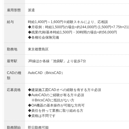
雇用形態
派遣
給与
時給1,400円～1,600円※経験スキルにより、応相談
◆月収例：時給1,500円の場合=約244,000円 (1,500円×7.75h×21
◆残業代例/基本時給1,500円・30時間の場合=約56,000円
◆各種社会保険完備
勤務地
東京都豊島区
最寄駅
JR線ほか各線「池袋駅」より徒歩7分
CADの種
AutoCAD（BricsCAD）
類
応募資格
◆建築施工図CADオペの経験を有する方※必須
◆AutoCADのご経験が有る方※必須
※BricsCADに抵抗がない方
◆OA機器の基本操作が可能な方尚可
◆責任を持って業務に取り組める方
◆資格は不問です
勤務開始
即日勤務可能