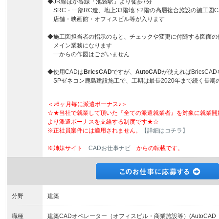
◆JR線ほか各線「池袋駅」より徒歩7分
SRC・一部RC造、地上33階地下2階の高層複合施設の施工図C
店舗・映画館・オフィスビル等が入ります
◆施工図担当者の指示のもと、チェックや変更に付随する図面の
メイン業務になります
一からの作図はございません
◆使用CADは
BricsCAD
ですが、
AutoCAD
が使えればBricsC
SPゼネコン鹿島建設施工で、工期は最長2020年まで続く長期
＜♪6ヶ月毎に派遣ボーナス♪＞
☆★当社で就業して頂いた『全ての派遣就業者』を対象に就業開
より派遣ボーナスを支給する制度です★☆
※正社員案件には適用されません。
【詳細はコチラ】
※姉妹サイト
CADお仕事ナビ
からの転載です。
分野
建築
職種
建築CADオペレーター（オフィスビル・商業施設等）(AutoCAD（Br