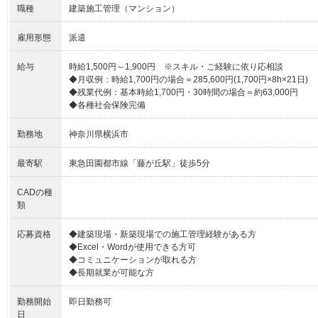
職種
建築施工管理（マンション）
雇用形態
派遣
給与
時給1,500円～1,900円 ※スキル・ご経験に依り応相談
◆月収例：時給1,700円の場合＝285,600円(1,700円×8h×21日)
◆残業代例：基本時給1,700円・30時間の場合＝約63,000円
◆各種社会保険完備
勤務地
神奈川県横浜市
最寄駅
東急田園都市線「藤が丘駅」徒歩5分
CADの種
類
応募資格
◆建築現場・新築現場での施工管理経験がある方
◆Excel・Wordが使用できる方可
◆コミュニケーションが取れる方
◆長期就業が可能な方
勤務開始
即日勤務可
日