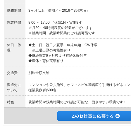
勤務期間
3ヶ月以上（長期／～2019年3月末頃）
就業時間
8:00 ～ 17:00 （休憩1H・実働8H）
※月20～40時間程度の残業がございます
※就業時間・残業時間共にご相談可能です
休日・休
◆土・日・祝日／夏季・年末年始・GW休暇
暇
※土曜出勤の可能性有り
◆継続就業6ヶ月後より有給休暇付与
◆産休・育休実績有り
交通費
別途全額支給
派遣先に
マンションや公共施設、オフィスビル等幅広く手掛けるゼネコン
ついて
従業員数 約600名
特色
就業時間や残業時間のご相談が可能な、働きやすい環境です！