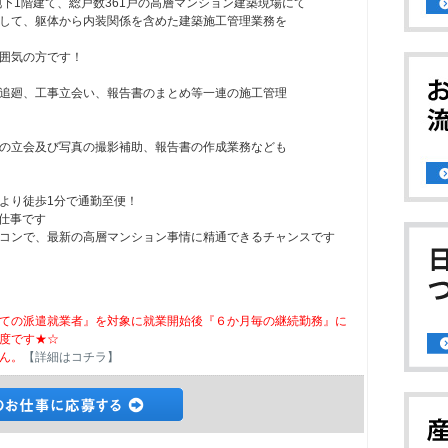
地下1階建て、総戸数361戸の高層マンション建築現場にて
して、躯体から内装関係を含めた建築施工管理業務を
囲気の方です！
追廻、工事立会い、報告書のまとめ等一連の施工管理
の立会及び写真の撮影補助、報告書の作成業務なども
より徒歩1分で通勤至便！
お仕事です
コンで、最新の高層マンション事情に精通できるチャンスです
ての派遣就業者』を対象に就業開始後『６か月毎の継続勤務』に
度です★☆
ん。
【詳細はコチラ】