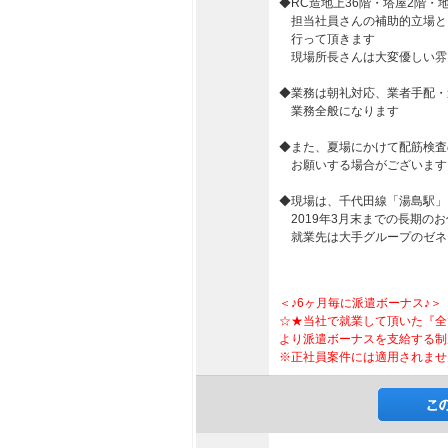
◆RC造地上36階・塔屋2階・
担当社員さんの補助的立場と
行って頂きます
現場所長さんは大変優しい雰
◆業務は朝礼対応、業者手配・
業務全般になります
◆また、夏場にかけて配筋検査
お願いする場合がございます
◆現場は、千代田線「湯島駅」
2019年3月末までの長期の
就業先は大手グループのゼネ
＜♪6ヶ月毎に派遣ボーナス♪＞
☆★当社で就業して頂いた『全
より派遣ボーナスを支給する制
※正社員案件には適用されませ