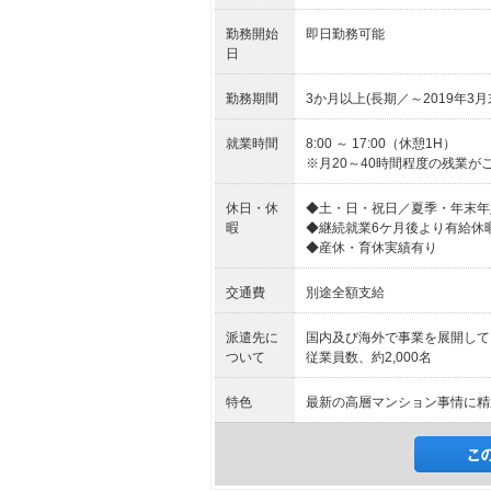
勤務開始
即日勤務可能
日
勤務期間
3か月以上(長期／～2019年3月
就業時間
8:00 ～ 17:00（休憩1H）
※月20～40時間程度の残業が
休日・休
◆土・日・祝日／夏季・年末年
暇
◆継続就業6ケ月後より有給休
◆産休・育休実績有り
交通費
別途全額支給
派遣先に
国内及び海外で事業を展開して
ついて
従業員数、約2,000名
特色
最新の高層マンション事情に精