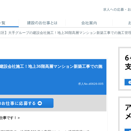
京区】大手グループの建設会社施工！地上36階高層マンション新築工事での施工管理
の建設会社施工！地上36階高層マンション新築工事での施
求人No.d0626-005
お仕事です！＞