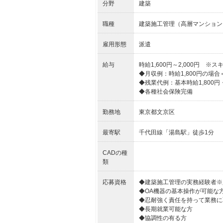
分野
建築
職種
建築施工管理（高層マンション
雇用形態
派遣
給与
時給1,600円～2,000円 
◆月収例：時給1,800円の場合＝302
◆残業代例：基本時給1,800円・
◆各種社会保険完備
勤務地
東京都文京区
最寄駅
千代田線「湯島駅」徒歩1分
CADの種
類
応募資格
◆建築施工管理の実務経験者※
◆OA機器の基本操作が可能な
◆忍耐強く責任を持って業務に
◆長期就業可能な方
◆協調性の有る方