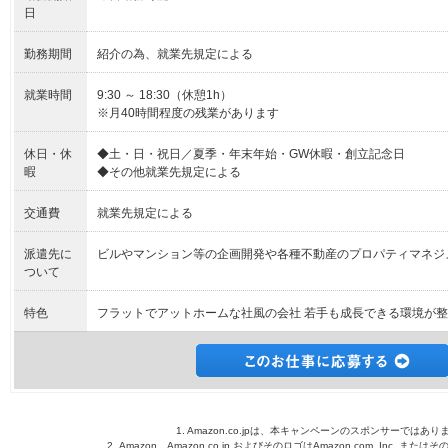
日
勤務期間
紹介の為、就業先規定による
就業時間
9:30 ～ 18:30（休憩1h）
※月40時間程度の残業があります
休日・休
◆土・日・祝日／夏季・年末年始・GW休暇・創立記念日
暇
◆その他就業先規定による
交通費
就業先規定による
派遣先に
ビルやマンション等の企画開発や各種不動産のプロパティマネジ
ついて
特色
フラットでアットホームな社風の会社 若手も成長できる環境が
1. Amazon.co.jpは、本キャンペーンのスポンサーではあり
2. Amazon、Amazon.co.jp およびそのロゴはAmazon.com, Inc. 