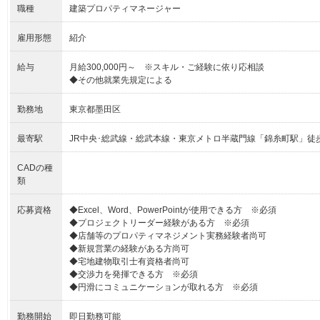
職種
建築プロパティマネージャー
雇用形態
紹介
給与
月給300,000円～ ※スキル・ご経験に依り応相談
◆その他就業先規定による
勤務地
東京都墨田区
最寄駅
JR中央･総武線・総武本線・東京メトロ半蔵門線「錦糸町駅」徒
CADの種
類
応募資格
◆Excel、Word、PowerPointが使用できる方 ※必須
◆プロジェクトリーダー経験がある方 ※必須
◆店舗等のプロパティマネジメント実務経験者尚可
◆新規営業の経験がある方尚可
◆宅地建物取引士有資格者尚可
◆交渉力を発揮できる方 ※必須
◆円滑にコミュニケーションが取れる方 ※必須
勤務開始
即日勤務可能