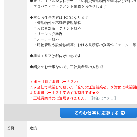
◆オフィスビルや居住テナントの賃貸管理物件の獲得及び物件の
プロパティマネジメント業務をお任せします
◆主なお仕事内容は下記になります
＊管理物件の不動産管理業務
＊入居者対応・テナント対応
＊リーシング業務
＊オーナー対応
＊建物管理や設備修繕等における見積額の妥当性チェック 等
◆担当エリアは都内が中心です
◆紹介のお仕事なので、正社員希望の方歓迎！
＜♪6ヶ月毎に派遣ボーナス♪＞
☆★当社で就業して頂いた『全ての派遣就業者』を対象に就業開
より派遣ボーナスを支給する制度です★☆
※正社員案件には適用されません。
【詳細はコチラ】
分野
建築