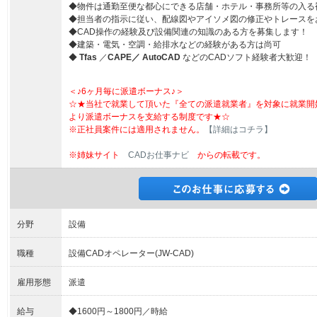
◆物件は通勤至便な都心にできる店舗・ホテル・事務所等の入る
◆担当者の指示に従い、配線図やアイソメ図の修正やトレースを
◆CAD操作の経験及び設備関連の知識のある方を募集します！
◆建築・電気・空調・給排水などの経験がある方は尚可
◆
Tfas
／
CAPE／
AutoCAD
などのCADソフト経験者大歓迎！
＜♪6ヶ月毎に派遣ボーナス♪＞
☆★当社で就業して頂いた『全ての派遣就業者』を対象に就業開
より派遣ボーナスを支給する制度です★☆
※正社員案件には適用されません。
【詳細はコチラ】
※姉妹サイト
CADお仕事ナビ
からの転載です。
分野
設備
職種
設備CADオペレーター(JW-CAD)
雇用形態
派遣
給与
◆1600円～1800円／時給