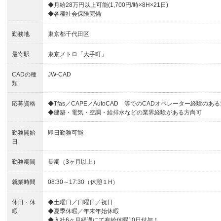
◆月給28万円以上可能(1,700円/時×8H×21日)
◆各種社会保険完備
勤務地
東京都千代田区
最寄駅
東京メトロ「大手町」
CADの種
JW-CAD
類
応募資格
◆Tfas／CAPE／AutoCAD 等でのCADオペレーター経験のあ
◆建築・電気・空調・給排水などの業界経験がある方尚可
勤務開始
即日勤務可能
日
勤務期間
長期（3ヶ月以上）
就業時間
08:30～17:30（休憩１H）
休日・休
◆土曜日／日曜日／祝日
暇
◆夏季休暇／年末年始休暇
◆入社6ヶ月経過にて有給休暇10日付与！