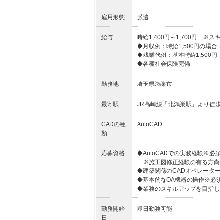
雇用形態
派遣
給与
時給1,400円～1,700円 
◆月収例：時給1,500円の場合＝252
◆残業代例：基本時給1,500円・
◆各種社会保険完備
勤務地
埼玉県鴻巣市
最寄駅
JR高崎線「北鴻巣駅」より徒歩
CADの種
AutoCAD
類
応募資格
◆AutoCADでの実務経験※必
※施工図修正経験の有る方尚
◆建築関係のCADオペレータ
◆基本的なOA機器の操作※必
◆業務のスキルアップを目指し
勤務開始
即日勤務可能
日