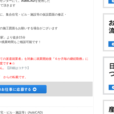
センターにて
、AutoCAD
を使用した
って頂きます
に、集合住宅・ビル・施設等の仮設図面の修正・
の施工図面もお願いする場合がございます
駅」より徒歩15分
や残業時間もご相談可能です！
ての派遣就業者』を対象に就業開始後『６か月毎の継続勤務』に
度です★☆
ん。
【詳細はコチラ】
ビ
からの転載です。
・ビル・施設等）(AutoCAD)