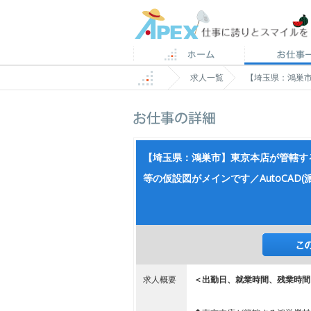
求人一覧
【埼玉県：鴻巣市
【埼玉県：鴻巣市】東京本店が管轄す
等の仮設図がメインです／AutoCAD(派
求人概要
＜出勤日、就業時間、残業時間