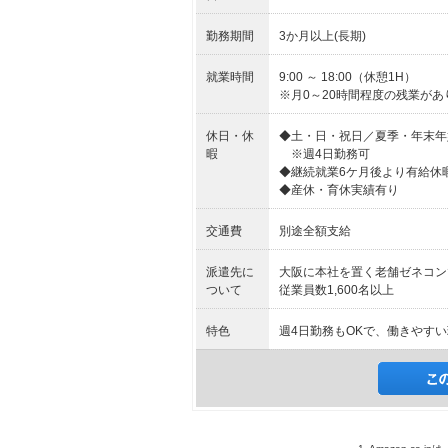
勤務期間
3か月以上(長期)
就業時間
9:00 ～ 18:00（休憩1H）
※月0～20時間程度の残業があ
休日・休
◆土・日・祝日／夏季・年末年
暇
※週4日勤務可
◆継続就業6ケ月後より有給休
◆産休・育休実績有り
交通費
別途全額支給
派遣先に
大阪に本社を置く老舗ゼネコン
ついて
従業員数1,600名以上
特色
週4日勤務もOKで、働きやす