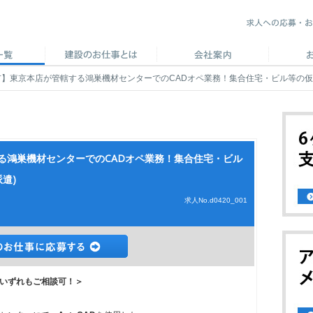
】東京本店が管轄する鴻巣機材センターでのCADオペ業務！集合住宅・ビル等の仮設図
る鴻巣機材センターでのCADオペ業務！集合住宅・ビル
遣)
求人No.d0420_001
いずれもご相談可！＞