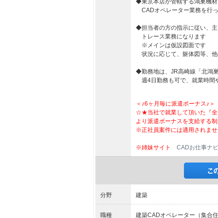
◆東京本店が管轄する鴻巣機材
CADオペレーター業務を行
◆担当者の方の指示に従い、主
トレース業務になります
※メインは仮設図面です
状況に応じて、躯体図等、他
◆勤務地は、JR高崎線「北鴻巣
週4日勤務も可で、就業時間
＜♪6ヶ月毎に派遣ボーナス♪＞
☆★当社で就業して頂いた『全
より派遣ボーナスを支給する制
※正社員案件には適用されませ
※姉妹サイト
CADお仕事ナ
分野
建築
職種
建築CADオペレーター（集合住宅