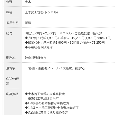
分野
土木
職種
土木施工管理(トンネル)
雇用形態
派遣
給与
時給1,800円～2,000円 ※スキル・ご経験に依り応相談
◆月収例：時給1,900円の場合＝319,200円(1,900円×8h×21日)
◆残業代例：基本時給1,900円・30時間の場合＝71,250円
◆各種社会保険完備
勤務地
神奈川県鎌倉市
最寄駅
JR各線・湘南モノレール「大船駅」徒歩5分
CADの種
類
応募資格
◆土木施工管理の実務経験者
※道路工事経験者尚可
◆OA機器の基本操作が可能な方
◆1.2級土木施工管理技士有資格者尚可
◆真面目に業務に取り組める方