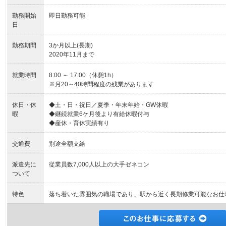
勤務開始
即日勤務可能
日
勤務期間
3か月以上(長期)
2020年11月まで
就業時間
8:00 ～ 17:00（休憩1h）
※月20～40時間程度の残業があります
休日・休
◆土・日・祝日／夏季・年末年始・GW休暇
暇
◆継続就業6ケ月後より有給休暇付与
◆産休・育休実績有り
交通費
別途全額支給
派遣先に
従業員数7,000人以上の大手ゼネコン
ついて
特色
落ち着いた雰囲気の職場であり、駅から近く長期修業可能なお仕