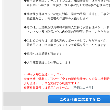
◆横浜環状南線のシールドトンネル、堀割擁護壁、盛土擁壁を含
延長約2.1kmに及ぶ大規模土木工事の施工管理業務のお仕事で
◆業者及び他スタッフの朝礼対応、業者の手配・追廻し、工事立
検査立ち会い、報告書の作成等をお任せします
◆その他、土運搬及び資機材の搬出入に伴う安全管理やシールド
トンネル内及び防音ハウス内作業の管理等も行っていただきま
◆はじめのうちは、所員の方のサポートをしていただきますが、
最終的には、担当者としてメインで現場を見ていただきます
◆現場へは車通勤も可能です
◆大手鹿島建設のお仕事になります
＜♪6ヶ月毎に派遣ボーナス♪＞
☆★当社で就業して頂いた『全ての派遣就業者』を対象に就業開
より派遣ボーナスを支給する制度です★☆
※正社員案件には適用されません。
【詳細はコチラ】