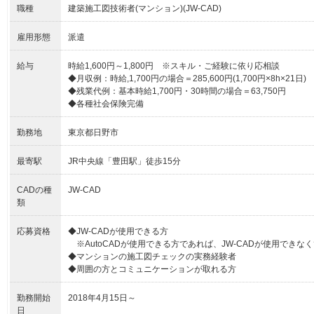
職種
建築施工図技術者(マンション)(JW-CAD)
雇用形態
派遣
給与
時給1,600円～1,800円 ※スキル・ご経験に依り応相談
◆月収例：時給,1,700円の場合＝285,600円(1,700円×8h×21日)
◆残業代例：基本時給1,700円・30時間の場合＝63,750円
◆各種社会保険完備
勤務地
東京都日野市
最寄駅
JR中央線「豊田駅」徒歩15分
CADの種
JW-CAD
類
応募資格
◆JW-CADが使用できる方
※AutoCADが使用できる方であれば、JW-CADが使用できな
◆マンションの施工図チェックの実務経験者
◆周囲の方とコミュニケーションが取れる方
勤務開始
2018年4月15日～
日