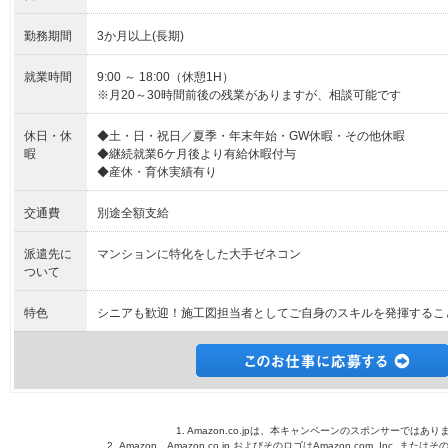
勤務期間
3か月以上(長期)
就業時間
9:00 ～ 18:00（休憩1H）
※月20～30時間前後の残業がありますが、相談可能です
休日・休
◆土・日・祝日／夏季・年末年始・GW休暇・その他休暇
暇
◆継続就業6ケ月後より有給休暇付与
◆産休・育休実績有り
交通費
別途全額支給
派遣先に
マンションに特化をした大手ゼネコン
ついて
特色
シニアも歓迎！施工図担当者としてご自身のスキルを発揮するこ
1. Amazon.co.jpは、本キャンペーンのスポンサーではあり
2. Amazon、Amazon.co.jp およびそのロゴはAmazon.com, Inc. 