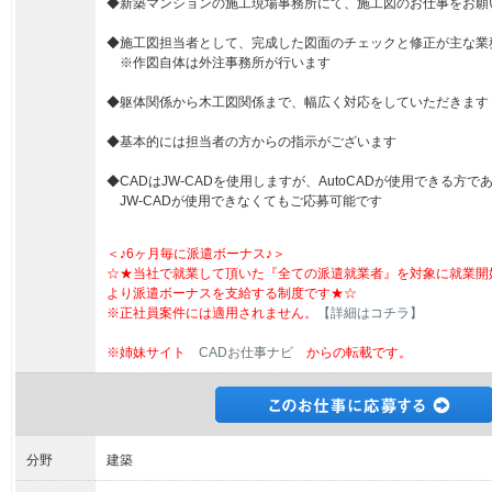
◆新築マンションの施工現場事務所にて、施工図のお仕事をお願
◆施工図担当者として、完成した図面のチェックと修正が主な業
※作図自体は外注事務所が行います
◆躯体関係から木工図関係まで、幅広く対応をしていただきます
◆基本的には担当者の方からの指示がございます
◆CADはJW-CADを使用しますが、AutoCADが使用できる方で
JW-CADが使用できなくてもご応募可能です
＜♪6ヶ月毎に派遣ボーナス♪＞
☆★当社で就業して頂いた『全ての派遣就業者』を対象に就業開
より派遣ボーナスを支給する制度です★☆
※正社員案件には適用されません。
【詳細はコチラ】
※姉妹サイト
CADお仕事ナビ
からの転載です。
分野
建築