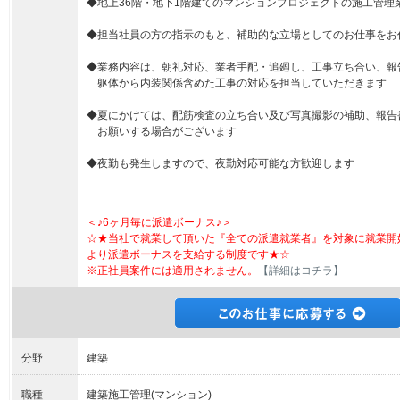
◆地上36階・地下1階建てのマンションプロジェクトの施工管理
◆担当社員の方の指示のもと、補助的な立場としてのお仕事をお
◆業務内容は、朝礼対応、業者手配・追廻し、工事立ち合い、報
躯体から内装関係含めた工事の対応を担当していただきます
◆夏にかけては、配筋検査の立ち合い及び写真撮影の補助、報告
お願いする場合がございます
◆夜勤も発生しますので、夜勤対応可能な方歓迎します
＜♪6ヶ月毎に派遣ボーナス♪＞
☆★当社で就業して頂いた『全ての派遣就業者』を対象に就業開
より派遣ボーナスを支給する制度です★☆
※正社員案件には適用されません。
【詳細はコチラ】
分野
建築
職種
建築施工管理(マンション)