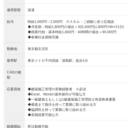
雇用形態
派遣
給与
時給1,600円～2,000円 ※スキル・ご経験に依り応相談
◆月収例：時給1,800円の場合＝302,400円(1,800円×8h×21日)
◆残業代例：基本時給1,800円・40時間の場合＝90,000円
◆各種社会保険完備
勤務地
東京都文京区
最寄駅
東京メトロ千代田線「湯島駅」徒歩1分
CADの種
類
応募資格
◆建築施工管理の実務経験者 ※必須
◆Excel、Wordの基本操作が可能な方
◆一級建築士もしくは1級建築施工管理技士有資格者優遇
◆最後まで責任を持って業務に取り組める方
◆協調性を持って業務に取り組める方
◆長期就業可能な方
勤務開始
即日勤務可能