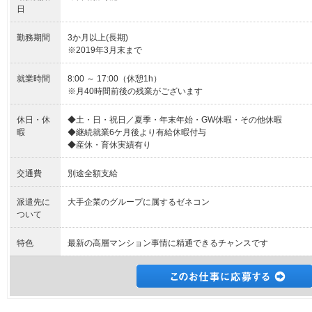
日
勤務期間
3か月以上(長期)
※2019年3月末まで
就業時間
8:00 ～ 17:00（休憩1h）
※月40時間前後の残業がございます
休日・休
◆土・日・祝日／夏季・年末年始・GW休暇・その他休暇
暇
◆継続就業6ケ月後より有給休暇付与
◆産休・育休実績有り
交通費
別途全額支給
派遣先に
大手企業のグループに属するゼネコン
ついて
特色
最新の高層マンション事情に精通できるチャンスです