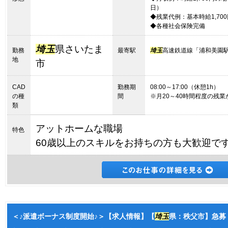
日）
◆残業代例：基本時給1,700
◆各種社会保険完備
埼玉
県さいたま
勤務
最寄駅
埼玉
高速鉄道線「浦和美園駅
地
市
CAD
勤務期
08:00～17:00（休憩1h）
の種
間
※月20～40時間程度の残
類
アットホームな職場
特色
60歳以上のスキルをお持ちの方も大歓迎で
＜♪派遣ボーナス制度開始♪＞【求人情報】【
埼玉
県：秩父市】急募