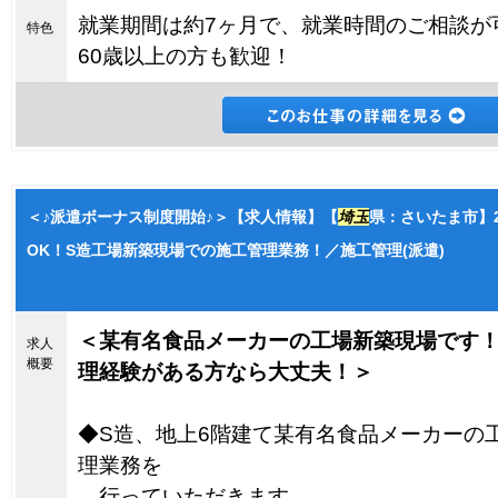
就業期間は約7ヶ月で、就業時間のご相談が
特色
60歳以上の方も歓迎！
＜♪派遣ボーナス制度開始♪＞【求人情報】【
埼玉
県：さいたま市】
OK！S造工場新築現場での施工管理業務！／施工管理(派遣)
＜某有名食品メーカーの工場新築現場です！
求人
概要
理経験がある方なら大丈夫！＞
◆S造、地上6階建て某有名食品メーカーの
理業務を
行っていただきます