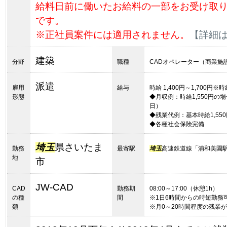
給料日前に働いたお給料の一部をお受け取
です。
※正社員案件には適用されません。
【詳細
建築
分野
職種
CADオペレーター（商業施
派遣
雇用
給与
時給 1,400円～1,700
形態
◆月収例：時給1,550円の場合＝
日）
◆残業代例：基本時給1,550
◆各種社会保険完備
埼玉
県さいたま
勤務
最寄駅
埼玉
高速鉄道線「浦和美園駅
地
市
JW-CAD
CAD
勤務期
08:00～17:00（休憩1h）
の種
間
※1日6時間からの時短勤務
類
※月0～20時間程度の残業