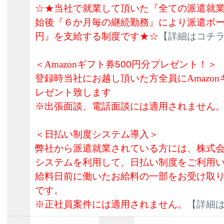
☆★当社で就業して頂いた『全ての派遣就
始後『６か月毎の継続勤務』により派遣ボーナ
円』を支給する制度です★☆
【詳細はコチ
＜
Amazon
ギフト券
500円分プレゼント！＞
登録時当社にお越し頂いた方全員に
Amazon
レゼント致します
※出張面談、電話面談には適用されません
＜日払い制度システム導入＞
弊社から派遣就業されている方には、株式
システムを利用して、日払い制度をご利用
給料日前に働いたお給料の一部をお受け取
です。
※正社員案件には適用されません。
【詳細