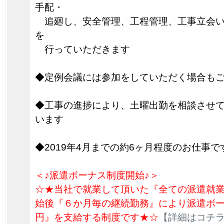
手配・
追廻し、安全管理、工程管理、工事立会い
を
行っていただきます
◆定例会議には参加をしていただく場合も
◆工事の進捗により、土曜出勤を相談させ
います
◆2019年4月までの約6ヶ月程度のお仕事で
＜♪派遣ボーナス制度開始♪＞
☆★当社で就業して頂いた『全ての派遣就
始後『６か月毎の継続勤務』により派遣ボーナ
円』を支給する制度です★☆
【詳細はコチ