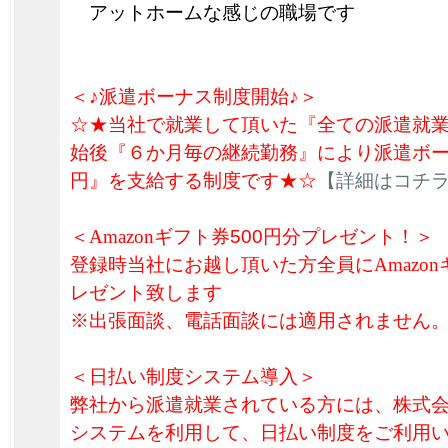
アットホームな感じの職場です
＜♪派遣ボーナス制度開始♪＞
☆★当社で就業して頂いた『全ての派遣就
始後『６か月毎の継続勤務』により派遣ボーナ
円』を支給する制度です★☆
【詳細はコチ
＜
Amazon
ギフト券
500円分プレゼント！＞
登録時当社にお越し頂いた方全員に
Amazon
レゼント致します
※出張面談、電話面談には適用されません
＜日払い制度システム導入＞
弊社から派遣就業されている方には、株式
システムを利用して、日払い制度をご利用