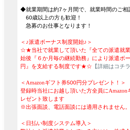
◆就業期間は約7ヶ月間で、就業時間のご相
60歳以上の方も歓迎！
急募のお仕事となります！
＜♪派遣ボーナス制度開始♪＞
☆★当社で就業して頂いた『全ての派遣就
始後『６か月毎の継続勤務』により派遣ボーナ
円』を支給する制度です★☆
【詳細はコチ
＜
Amazon
ギフト券
500円分プレゼント！＞
登録時当社にお越し頂いた方全員に
Amazon
レゼント致します
※出張面談、電話面談には適用されません
＜日払い制度システム導入＞