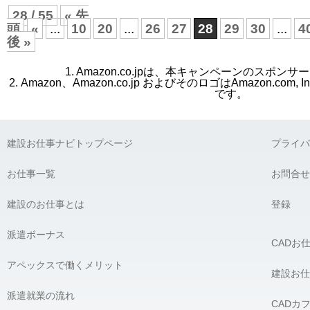
28 / 55
« 先
頭
«
...
10
20
...
26
27
28
29
30
...
4
後 »
1. Amazon.co.jpは、本キャンペーンのスポン
2. Amazon、Amazon.co.jp およびそのロゴはAmazon.co
です。
建設お仕事ナビトップページ
プライバ
お仕事一覧
お問合せ
建設のお仕事とは
登録
派遣ボーナス
CADお
アペックスで働くメリット
建設お仕
派遣就業の流れ
CADカ