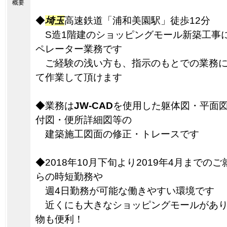
概要
◆
埼玉
高速鉄道「浦和美園駅」徒歩12分
S造1階建のショッピングモール新築工事に
ペレーター業務です
ご経験の浅い方も、指示のもとでの業務に
て作業して頂けます
◆業務は
JW-CAD
を使用した躯体図・平面
付図・便所詳細図等の
建築施工図面の修正・トレースです
◆2018年10月下旬より2019年4月までの
らの時短勤務や
週4日勤務が可能な働きやすい環境です
近くにも大きなショッピングモールがあり
物も便利！