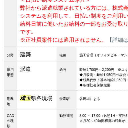
弊社から派遣就業されている方には、株式
システムを利用して、日払い制度をご利用
給料日前に働いたお給料の一部をお受け取
です。
※正社員案件には適用されません。
【詳細
建築
分野
職種
施工管理（オフィスビル・マン
派遣
雇用
給与
時給1,700円～2,200円 
形態
◆月収例：時給1,950円の場合＝327
◆残業代例：基本時給1,950円・
◆各種社会保険完備
埼玉
県各現場
勤務
最寄駅
各現場による
地
CAD
勤務期間
8:00 ～ 17:00（休憩1H・実務
の種
※月20～40時間程度の残業が
類