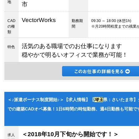
地
市
VectorWorks
CAD
勤務期
09:30 ～ 18:00 (休憩1h)
の種
間
※月20時間程度までの残業
類
活気のある職場でのお仕事になります
特色
穏やかで明るいオフィスで業務が可能！
＜♪派遣ボーナス制度開始♪＞【求人情報】【
埼玉
県：さいたま市】
での建築CADオペ募集！1日6時間の時短勤務、週4日勤務も可能です／
＜2018年10月下旬から開始です！＞
求人