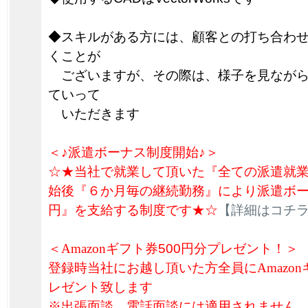
◆スキルがある方には、顧客との打ち合わ
くことが
ございますが、その際は、様子を見ながら
ていって
いただきます
＜♪派遣ボーナス制度開始♪＞
☆★当社で就業して頂いた『全ての派遣就
始後『６か月毎の継続勤務』により派遣ボーナ
円』を支給する制度です★☆
【詳細はコチ
＜
Amazon
ギフト券
500円分プレゼント！＞
登録時当社にお越し頂いた方全員に
Amazon
レゼント致します
※出張面談、電話面談には適用されません