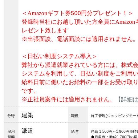
＜
Amazon
ギフト券
500円分プレゼント！＞
登録時当社にお越し頂いた方全員に
Amazon
レゼント致します
※出張面談、電話面談には適用されません
＜日払い制度システム導入＞
弊社から派遣就業されている方には、株式
システムを利用して、日払い制度をご利用
給料日前に働いたお給料の一部をお受け取
です。
※正社員案件には適用されません。
【詳細
建築
分野
職種
施工管理(ショッピングモー
派遣
雇用
給与
時給 1,500円～1,900
形態
◆月収例：時給1,700円の場合＝