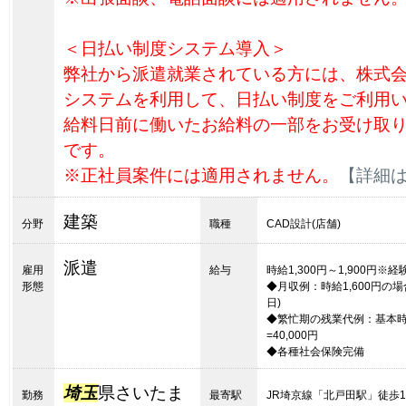
＜日払い制度システム導入＞
弊社から派遣就業されている方には、株式
システムを利用して、日払い制度をご利用
給料日前に働いたお給料の一部をお受け取
です。
※正社員案件には適用されません。
【詳細
建築
分野
職種
CAD設計(店舗)
派遣
雇用
給与
時給1,300円～1,900円
形態
◆月収例：時給1,600円の場合=25
日)
◆繁忙期の残業代例：基本時給
=40,000円
◆各種社会保険完備
埼玉
県さいたま
勤務
最寄駅
JR埼京線「北戸田駅」徒歩1