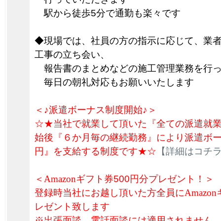
駅から徒歩5分で通勤も楽々です
◆現場では、社員の方の指示に応じて、業
工事の立ち会い、
報告書のまとめなどの施工管理業務を行っ
毎日の朝礼対応もお願いいたします
＜♪派遣ボーナス制度開始♪＞
☆★当社で就業して頂いた『全ての派遣就
始後『６か月毎の継続勤務』により派遣ボーナ
円』を支給する制度です★☆
【詳細はコチ
＜
Amazon
ギフト券
500円分プレゼント！＞
登録時当社にお越し頂いた方全員に
Amazon
レゼント致します
※出張面談、電話面談には適用されません