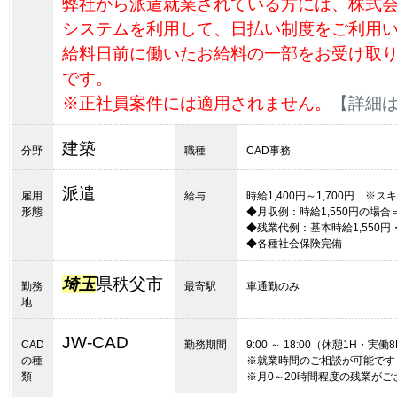
弊社から派遣就業されている方には、株式
システムを利用して、日払い制度をご利用
給料日前に働いたお給料の一部をお受け取
です。
※正社員案件には適用されません。
【詳細
建築
分野
職種
CAD事務
派遣
雇用
給与
時給1,400円～1,700円 
形態
◆月収例：時給1,550円の場合＝260
◆残業代例：基本時給1,550円・
◆各種社会保険完備
埼玉
県秩父市
勤務
最寄駅
車通勤のみ
地
JW-CAD
CAD
勤務期間
9:00 ～ 18:00（休憩1H・実働
の種
※就業時間のご相談が可能です
類
※月0～20時間程度の残業が