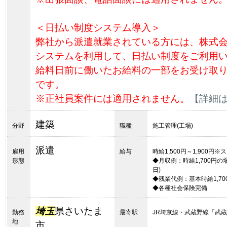
＜日払い制度システム導入＞
弊社から派遣就業されている方には、株式
システムを利用して、日払い制度をご利用
給料日前に働いたお給料の一部をお受け取
です。
※正社員案件には適用されません。
【詳細
建築
分野
職種
施工管理(工場)
派遣
雇用
給与
時給1,500円～1,900
形態
◆月収例：時給1,700円の場合＝
日)
◆残業代例：基本時給1,700
◆各種社会保険完備
埼玉
県さいたま
勤務
最寄駅
JR埼京線・武蔵野線「武
地
市