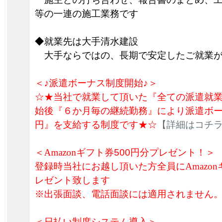
等の一連の施工業務です
◆就業先は大手清水建設
大手ならではの、長期で安定したご就業が
＜♪派遣ボーナス制度開始♪＞
☆★当社で就業して頂いた『全ての派遣就
始後『６か月毎の継続勤務』により派遣ボーナ
円』を支給する制度です★☆
【詳細はコチ
＜
Amazon
ギフト券
500円分プレゼント！＞
登録時当社にお越し頂いた方全員に
Amazon
レゼント致します
※出張面談、電話面談には適用されません
＜日払い制度システム導入＞