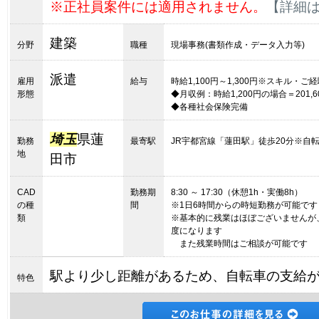
※正社員案件には適用されません。
【詳細
建築
分野
職種
現場事務(書類作成・データ入力等)
派遣
雇用
給与
時給1,100円～1,300円※スキル・
形態
◆月収例：時給1,200円の場合＝201,600
◆各種社会保険完備
埼玉
県蓮
勤務
最寄駅
JR宇都宮線「蓮田駅」徒歩20分※自
地
田市
CAD
勤務期
8:30 ～ 17:30（休憩1h・実働8h）
の種
間
※1日6時間からの時短勤務が可能です
類
※基本的に残業はほぼございませんが
度になります
また残業時間はご相談が可能です
駅より少し距離があるため、自転車の支給
特色