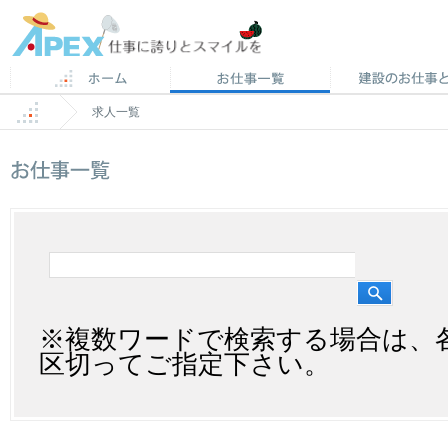
求人一覧
建
設
求
人
検
※複数ワードで検索する場合は、
索
区切ってご指定下さい。