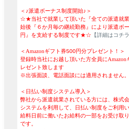
＜♪派遣ボーナス制度開始♪＞
☆★当社で就業して頂いた『全ての派遣就
始後『６か月毎の継続勤務』により派遣ボーナ
円』を支給する制度です★☆
【詳細はコチ
＜
Amazon
ギフト券
500円分プレゼント！＞
登録時当社にお越し頂いた方全員に
Amazon
レゼント致します
※出張面談、電話面談には適用されません
＜日払い制度システム導入＞
弊社から派遣就業されている方には、株式
システムを利用して、日払い制度をご利用
給料日前に働いたお給料の一部をお受け取
です。