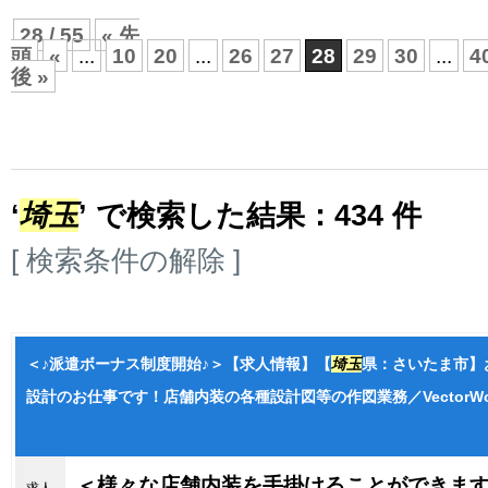
28 / 55
« 先
頭
«
...
10
20
...
26
27
28
29
30
...
4
後 »
‘
埼玉
’ で検索した結果：434 件
[ 検索条件の解除 ]
＜♪派遣ボーナス制度開始♪＞【求人情報】【
埼玉
県：さいたま市】
設計のお仕事です！店舗内装の各種設計図等の作図業務／VectorWor
＜様々な店舗内装を手掛けることができま