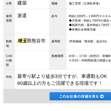
建築
分野
職種
施工管理（立体駐車場）
派遣
雇用
給与
時給1,500円～1,900円※ス
形態
◆月収例：時給1,700円の場合＝285
◆残業代例：基本時給1,700円・
◆各種社会保険完備
埼玉
県熊谷市
勤務
最寄駅
JR高崎線「熊谷駅」徒歩3分
地
CAD
勤務期間
8:00 ～ 17:00（休憩1h・実働8
の種
※月20～40時間程度の残業が
類
最寄り駅より徒歩3分ですが、車通勤もOK
特色
60歳以上の方もご活躍できる現場です！