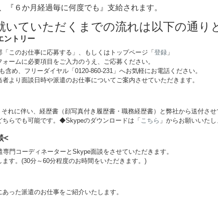
、『６か月経過毎に何度でも』支給されます。
就いていただくまでの流れは以下の通り
エントリー
部「このお仕事に応募する」、もしくはトップページ「
登録
」
フォームに必要項目をご入力のうえ、ご応募ください。
含め、フリーダイヤル「0120-860-231」へお気軽にお電話ください。
当者より面談日時や派遣のお仕事についてご案内させていただきます。
す。それに伴い、経歴書（顔写真付き履歴書・職務経歴書）と弊社から送付さ
ちらでも可能です。◆Skypeのダウンロードは「
こちら
」からお願いいたし
談<
遣専門コーディネーターとSkype面談をさせていただきます。
ます。(30分～60分程度のお時間をいただきます。)
にあった派遣のお仕事をご紹介いたします。