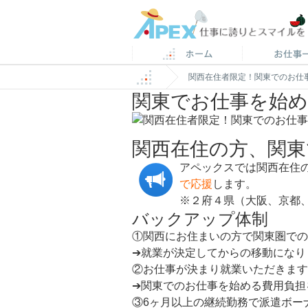
関西在住者限定！関東でのお仕
関東でお仕事を始
関西在住の方、関
アペックスでは関西在住
で応援
します。
※２府４県（大阪、京都
バックアップ体制
①関西にお住まいの方で関東圏での
➔就業が決定してからの移動になり
②お仕事が決まり就業いただきます
➔関東でのお仕事を始める費用負担
③6ヶ月以上の継続勤務で派遣ボー