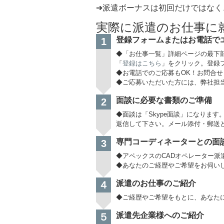
➔派遣ボーナスは初回だけではなく
実際に派遣のお仕事に
登録フォームまたはお電話で
1
◆「お仕事一覧」詳細ページの最下
「
登録はこちら
」をクリック。登録
◆お電話でのご応募もOK！お問合せも
◆ご応募いただいた方には、弊社担
面談に必要な書類のご準備
2
◆面談は「Skype面談」になりま
返信して下さい。メール添付・郵送ど
専門コーディネーターとの面
3
◆アペックスのCADオペレーター派
◆あなたのご経歴やご希望をお伺いし
派遣のお仕事のご紹介
４
◆ご経歴やご希望をもとに、あなた
派遣先企業様へのご紹介
５