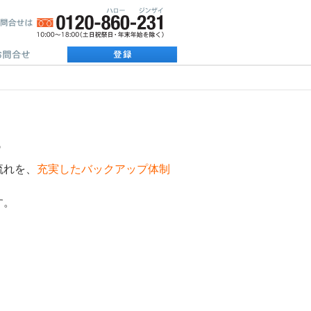
！
？
流れを、
充実したバックアップ体制
す。