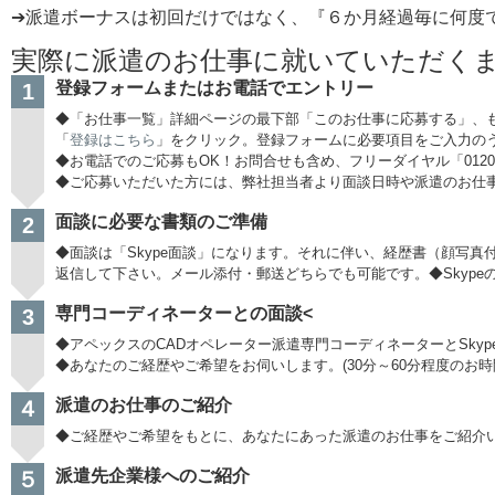
➔派遣ボーナスは初回だけではなく、『６か月経過毎に何度
実際に派遣のお仕事に就いていただく
登録フォームまたはお電話でエントリー
1
◆「お仕事一覧」詳細ページの最下部「このお仕事に応募する」、
「
登録はこちら
」をクリック。登録フォームに必要項目をご入力の
◆お電話でのご応募もOK！お問合せも含め、フリーダイヤル「0120-
◆ご応募いただいた方には、弊社担当者より面談日時や派遣のお仕
面談に必要な書類のご準備
2
◆面談は「Skype面談」になります。それに伴い、経歴書（顔写
返信して下さい。メール添付・郵送どちらでも可能です。◆Skype
専門コーディネーターとの面談<
3
◆アペックスのCADオペレーター派遣専門コーディネーターとSky
◆あなたのご経歴やご希望をお伺いします。(30分～60分程度のお時
派遣のお仕事のご紹介
４
◆ご経歴やご希望をもとに、あなたにあった派遣のお仕事をご紹介
派遣先企業様へのご紹介
５