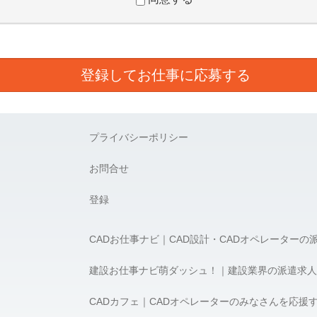
スを提供するために業務の一部を外部に委託しており、業務委託先に対
に取り扱っていると認められる委託先を選定し、契約等において個人情
項を取決め、適切な管理を実施させます。
とは任意です。ただし、個人情報を提供されない場合には、利用目的の
プライバシーポリシー
的の通知、開示、内容の訂正、追加又は削除、利用の停止、消去及び第
お問合せ
必要な場合には、下記の窓口まで連絡ください。
登録
5-1 新宿アイランドタワー5F
CADお仕事ナビ｜CAD設計・CADオペレーターの
8:00） e-mail：privacy@apex-jp.com
アペックス 髙橋 宏
建設お仕事ナビ萌ダッシュ！｜建設業界の派遣求人
CADカフェ｜CADオペレーターのみなさんを応援