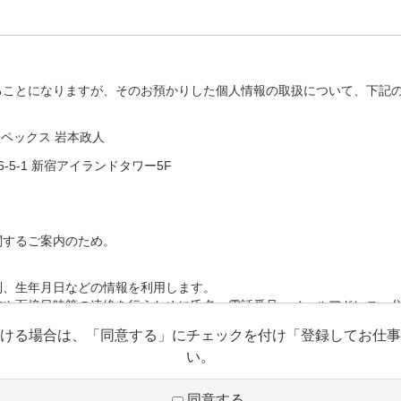
ることになりますが、そのお預かりした個人情報の取扱について、下記
アペックス 岩本政人
-5-1 新宿アイランドタワー5F
関するご案内のため。
別、生年月日などの情報を利用します。
信や面接日時等の連絡を行うために氏名、電話番号、メールアドレス、
ける場合は、「同意する」にチェックを付け「登録してお仕事
歴、スキルシート、資格等の情報を利用します。
い。
同意する
除いて、本人の個人情報を当該本人の同意を得ず第三者に提供すること