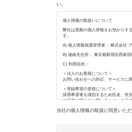
い。
個人情報の取扱いについて
弊社は貴殿の個人情報をお預かりす
す。
A) 個人情報保護管理者： 株式会社 
B) 連絡先住所： 東京都新宿区西新宿6
C) 利用目的：
＜法人のお客様について＞
お問い合わせへの対応、サービスに
＜登録希望の皆様について＞
採用希望者を識別するため氏名、性
ご応募に関するお問い合わせへの返
す。
当社の個人情報の取扱に同意いただ
採用の検討のため健康状態、職務経
D) 第三者への提供：
弊社は法律で定められている場合を