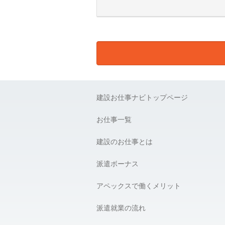
E) 個人情報の取扱い業務の委託：
弊社は事業運営上、より良いサービ
ります。この場合、個人情報を適切
様の個人情報の漏洩防止に必要な事
F) 個人情報提供の任意性：
弊社に対して個人情報を提供するこ
建設お仕事ナビトップページ
G) 個人情報の開示請求について：
貴殿には、貴殿の個人情報の利用目
お仕事一覧
の開示を要求する権利があります。
建設のお仕事とは
【個人情報問合せ窓口】
株式会社 アペックス
〒163-1305 東京都新宿区西新宿6-
派遣ボーナス
Phone：03-4500-4612（平日9:00 〜 1
個人情報問合せ窓口責任者 株式会社 
アペックスで働くメリット
＿＿＿＿＿＿＿＿＿＿＿＿＿＿＿＿
派遣就業の流れ