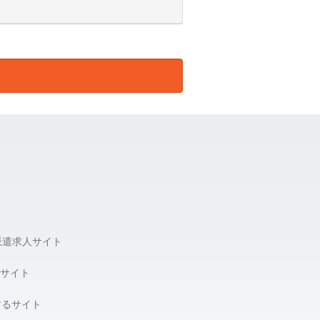
して皆様の個人情報を預けることがあ
報の適正管理・機密保持などにより皆
達成に支障が生じる場合があります。
三者への提供の停止、第三者提供記録
派遣求人サイト
サイト
するサイト