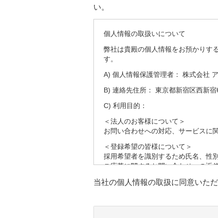
い。
個人情報の取扱いについて
弊社は貴殿の個人情報をお預かりす
す。
A) 個人情報保護管理者： 株式会社 
B) 連絡先住所： 東京都新宿区西新宿6
C) 利用目的：
＜法人のお客様について＞
お問い合わせへの対応、サービスに
＜登録希望の皆様について＞
採用希望者を識別するため氏名、性
ご応募に関するお問い合わせへの返
す。
当社の個人情報の取扱に同意いただ
採用の検討のため健康状態、職務経
D) 第三者への提供：
弊社は法律で定められている場合を