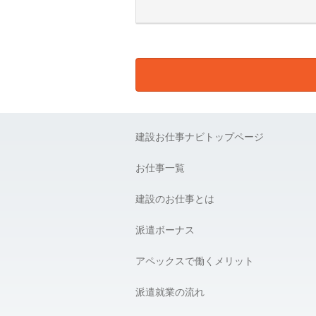
E) 個人情報の取扱い業務の委託：
弊社は事業運営上、より良いサービ
ります。この場合、個人情報を適切
様の個人情報の漏洩防止に必要な事
F) 個人情報提供の任意性：
弊社に対して個人情報を提供するこ
建設お仕事ナビトップページ
G) 個人情報の開示請求について：
貴殿には、貴殿の個人情報の利用目
お仕事一覧
の開示を要求する権利があります。
建設のお仕事とは
【個人情報問合せ窓口】
株式会社 アペックス
〒163-1305 東京都新宿区西新宿6-
派遣ボーナス
Phone：03-4500-4612（平日9:00 〜 1
個人情報問合せ窓口責任者 株式会社 
アペックスで働くメリット
＿＿＿＿＿＿＿＿＿＿＿＿＿＿＿＿
派遣就業の流れ