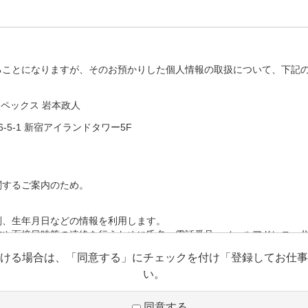
ることになりますが、そのお預かりした個人情報の取扱について、下記
アペックス 岩本政人
-5-1 新宿アイランドタワー5F
関するご案内のため。
別、生年月日などの情報を利用します。
信や面接日時等の連絡を行うために氏名、電話番号、メールアドレス、
ける場合は、「同意する」にチェックを付け「登録してお仕事
歴、スキルシート、資格等の情報を利用します。
い。
同意する
除いて、本人の個人情報を当該本人の同意を得ず第三者に提供すること