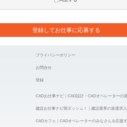
スを提供するために業務の一部を外部に委託しており、業務委託先に対
に取り扱っていると認められる委託先を選定し、契約等において個人情
項を取決め、適切な管理を実施させます。
とは任意です。ただし、個人情報を提供されない場合には、利用目的の
プライバシーポリシー
的の通知、開示、内容の訂正、追加又は削除、利用の停止、消去及び第
お問合せ
必要な場合には、下記の窓口まで連絡ください。
登録
5-1 新宿アイランドタワー5F
CADお仕事ナビ｜CAD設計・CADオペレーターの
8:00） e-mail：privacy@apex-jp.com
アペックス 髙橋 宏
建設お仕事ナビ萌ダッシュ！｜建設業界の派遣求人
CADカフェ｜CADオペレーターのみなさんを応援