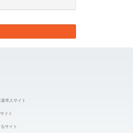
して皆様の個人情報を預けることがあ
報の適正管理・機密保持などにより皆
達成に支障が生じる場合があります。
三者への提供の停止、第三者提供記録
派遣求人サイト
サイト
するサイト