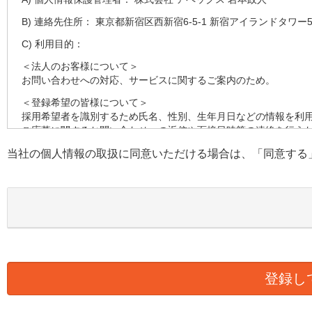
B) 連絡先住所： 東京都新宿区西新宿6-5-1 新宿アイランドタワー5
C) 利用目的：
＜法人のお客様について＞
お問い合わせへの対応、サービスに関するご案内のため。
＜登録希望の皆様について＞
採用希望者を識別するため氏名、性別、生年月日などの情報を利
ご応募に関するお問い合わせへの返信や面接日時等の連絡を行う
す。
当社の個人情報の取扱に同意いただける場合は、「同意する
採用の検討のため健康状態、職務経歴、スキルシート、資格等の
D) 第三者への提供：
弊社は法律で定められている場合を除いて、本人の個人情報を当
E) 個人情報の取扱い業務の委託：
弊社は事業運営上、より良いサービスを提供するために業務の一
ります。この場合、個人情報を適切に取り扱っていると認められ
様の個人情報の漏洩防止に必要な事項を取決め、適切な管理を実
F) 個人情報提供の任意性：