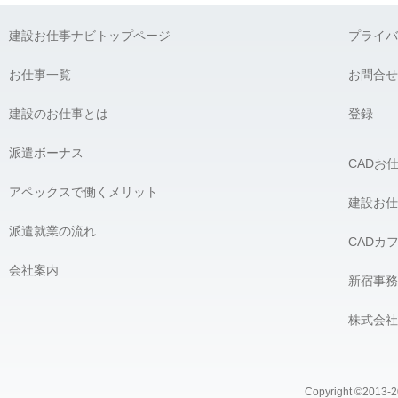
弊社に対して個人情報を提供することは任意です。ただし、個人
建設お仕事ナビトップページ
プライバ
G) 個人情報の開示請求について：
貴殿には、貴殿の個人情報の利用目的の通知、開示、内容の訂正
お仕事一覧
お問合せ
の開示を要求する権利があります。必要な場合には、下記の窓口
建設のお仕事とは
【個人情報問合せ窓口】
登録
株式会社 アペックス
〒163-1305 東京都新宿区西新宿6-5-1 新宿アイランドタワー5F
派遣ボーナス
CADお
Phone：03-4500-4612（平日9:00 〜 18:00） e-mail：privacy@ap
個人情報問合せ窓口責任者 株式会社 アペックス 髙橋 宏
アペックスで働くメリット
＿＿＿＿＿＿＿＿＿＿＿＿＿＿＿＿
建設お仕
派遣就業の流れ
CADカ
会社案内
新宿事務
株式会社
Copyright ©2013-20