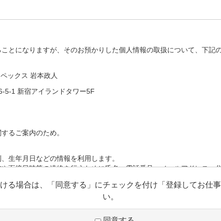
ることになりますが、そのお預かりした個人情報の取扱について、下記
アペックス 岩本政人
-5-1 新宿アイランドタワー5F
関するご案内のため。
別、生年月日などの情報を利用します。
信や面接日時等の連絡を行うために氏名、電話番号、メールアドレス、
ける場合は、「同意する」にチェックを付け「登録してお仕事
歴、スキルシート、資格等の情報を利用します。
い。
同意する
除いて、本人の個人情報を当該本人の同意を得ず第三者に提供すること