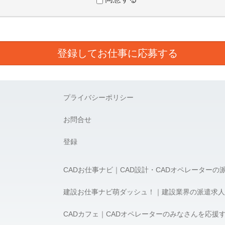
スを提供するために業務の一部を外部に委託しており、業務委託先に対
に取り扱っていると認められる委託先を選定し、契約等において個人情
項を取決め、適切な管理を実施させます。
とは任意です。ただし、個人情報を提供されない場合には、利用目的の
プライバシーポリシー
的の通知、開示、内容の訂正、追加又は削除、利用の停止、消去及び第
お問合せ
必要な場合には、下記の窓口まで連絡ください。
登録
5-1 新宿アイランドタワー5F
CADお仕事ナビ｜CAD設計・CADオペレーターの
8:00） e-mail：privacy@apex-jp.com
アペックス 髙橋 宏
建設お仕事ナビ萌ダッシュ！｜建設業界の派遣求人
CADカフェ｜CADオペレーターのみなさんを応援