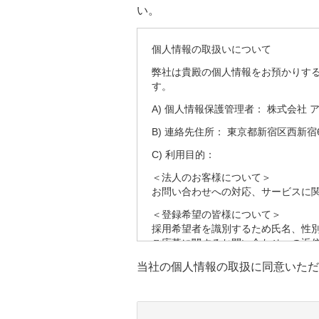
い。
個人情報の取扱いについて
弊社は貴殿の個人情報をお預かりす
す。
A) 個人情報保護管理者： 株式会社 
B) 連絡先住所： 東京都新宿区西新宿6
C) 利用目的：
＜法人のお客様について＞
お問い合わせへの対応、サービスに
＜登録希望の皆様について＞
採用希望者を識別するため氏名、性
ご応募に関するお問い合わせへの返
す。
当社の個人情報の取扱に同意いただ
採用の検討のため健康状態、職務経
D) 第三者への提供：
弊社は法律で定められている場合を