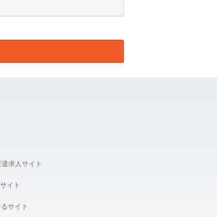
して皆様の個人情報を預けることがあ
報の適正管理・機密保持などにより皆
達成に支障が生じる場合があります。
三者への提供の停止、第三者提供記録
派遣求人サイト
サイト
するサイト