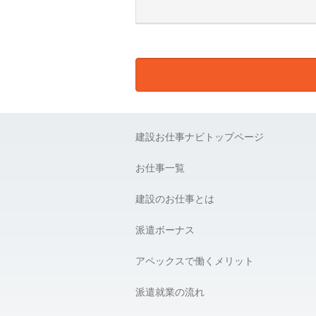
E) 個人情報の取扱い業務の委託：
弊社は事業運営上、より良いサービ
ります。この場合、個人情報を適切
様の個人情報の漏洩防止に必要な事
F) 個人情報提供の任意性：
弊社に対して個人情報を提供するこ
建設お仕事ナビトップページ
G) 個人情報の開示請求について：
貴殿には、貴殿の個人情報の利用目
お仕事一覧
の開示を要求する権利があります。
建設のお仕事とは
【個人情報問合せ窓口】
株式会社 アペックス
〒163-1305 東京都新宿区西新宿6-
派遣ボーナス
Phone：03-4500-4612（平日9:00 〜 1
個人情報問合せ窓口責任者 株式会社 
アペックスで働くメリット
＿＿＿＿＿＿＿＿＿＿＿＿＿＿＿＿
派遣就業の流れ