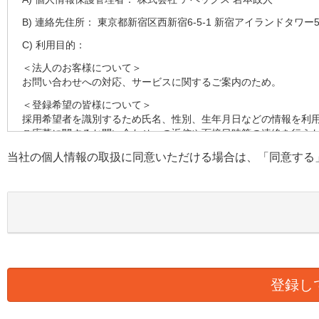
B) 連絡先住所： 東京都新宿区西新宿6-5-1 新宿アイランドタワー5
C) 利用目的：
＜法人のお客様について＞
お問い合わせへの対応、サービスに関するご案内のため。
＜登録希望の皆様について＞
採用希望者を識別するため氏名、性別、生年月日などの情報を利
ご応募に関するお問い合わせへの返信や面接日時等の連絡を行う
す。
当社の個人情報の取扱に同意いただける場合は、「同意する
採用の検討のため健康状態、職務経歴、スキルシート、資格等の
D) 第三者への提供：
弊社は法律で定められている場合を除いて、本人の個人情報を当
E) 個人情報の取扱い業務の委託：
弊社は事業運営上、より良いサービスを提供するために業務の一
ります。この場合、個人情報を適切に取り扱っていると認められ
様の個人情報の漏洩防止に必要な事項を取決め、適切な管理を実
F) 個人情報提供の任意性：