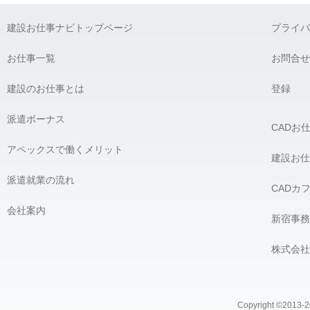
弊社に対して個人情報を提供することは任意です。ただし、個人
建設お仕事ナビトップページ
プライバ
G) 個人情報の開示請求について：
貴殿には、貴殿の個人情報の利用目的の通知、開示、内容の訂正
お仕事一覧
お問合せ
の開示を要求する権利があります。必要な場合には、下記の窓口
建設のお仕事とは
【個人情報問合せ窓口】
登録
株式会社 アペックス
〒163-1305 東京都新宿区西新宿6-5-1 新宿アイランドタワー5F
派遣ボーナス
CADお
Phone：03-4500-4612（平日9:00 〜 18:00） e-mail：privacy@ap
個人情報問合せ窓口責任者 株式会社 アペックス 髙橋 宏
アペックスで働くメリット
＿＿＿＿＿＿＿＿＿＿＿＿＿＿＿＿
建設お仕
派遣就業の流れ
CADカ
会社案内
新宿事務
株式会社
Copyright ©2013-20