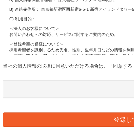
B) 連絡先住所： 東京都新宿区西新宿6-5-1 新宿アイランドタワー5
C) 利用目的：
＜法人のお客様について＞
お問い合わせへの対応、サービスに関するご案内のため。
＜登録希望の皆様について＞
採用希望者を識別するため氏名、性別、生年月日などの情報を利
ご応募に関するお問い合わせへの返信や面接日時等の連絡を行う
す。
当社の個人情報の取扱に同意いただける場合は、「同意する
採用の検討のため健康状態、職務経歴、スキルシート、資格等の
D) 第三者への提供：
弊社は法律で定められている場合を除いて、本人の個人情報を当
E) 個人情報の取扱い業務の委託：
弊社は事業運営上、より良いサービスを提供するために業務の一
ります。この場合、個人情報を適切に取り扱っていると認められ
様の個人情報の漏洩防止に必要な事項を取決め、適切な管理を実
F) 個人情報提供の任意性：