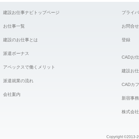
弊社に対して個人情報を提供することは任意です。ただし、個人
建設お仕事ナビトップページ
プライバ
G) 個人情報の開示請求について：
貴殿には、貴殿の個人情報の利用目的の通知、開示、内容の訂正
お仕事一覧
お問合せ
の開示を要求する権利があります。必要な場合には、下記の窓口
建設のお仕事とは
【個人情報問合せ窓口】
登録
株式会社 アペックス
〒163-1305 東京都新宿区西新宿6-5-1 新宿アイランドタワー5F
派遣ボーナス
CADお
Phone：03-4500-4612（平日9:00 〜 18:00） e-mail：privacy@ap
個人情報問合せ窓口責任者 株式会社 アペックス 髙橋 宏
アペックスで働くメリット
＿＿＿＿＿＿＿＿＿＿＿＿＿＿＿＿
建設お仕
派遣就業の流れ
CADカ
会社案内
新宿事務
株式会社
Copyright ©2013-20