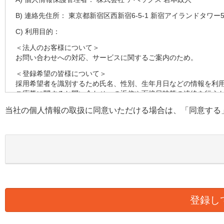
B) 連絡先住所： 東京都新宿区西新宿6-5-1 新宿アイランドタワー5
C) 利用目的：
＜法人のお客様について＞
お問い合わせへの対応、サービスに関するご案内のため。
＜登録希望の皆様について＞
採用希望者を識別するため氏名、性別、生年月日などの情報を利
ご応募に関するお問い合わせへの返信や面接日時等の連絡を行う
す。
当社の個人情報の取扱に同意いただける場合は、「同意する
採用の検討のため健康状態、職務経歴、スキルシート、資格等の
D) 第三者への提供：
弊社は法律で定められている場合を除いて、本人の個人情報を当
E) 個人情報の取扱い業務の委託：
弊社は事業運営上、より良いサービスを提供するために業務の一
ります。この場合、個人情報を適切に取り扱っていると認められ
様の個人情報の漏洩防止に必要な事項を取決め、適切な管理を実
F) 個人情報提供の任意性：