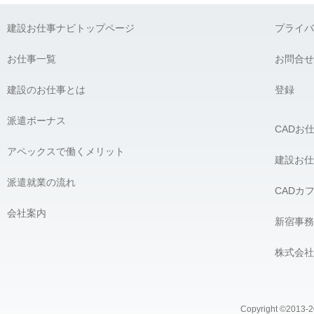
弊社に対して個人情報を提供することは任意です。ただし、個人
建設お仕事ナビトップページ
プライバ
G) 個人情報の開示請求について：
貴殿には、貴殿の個人情報の利用目的の通知、開示、内容の訂正
お仕事一覧
お問合せ
の開示を要求する権利があります。必要な場合には、下記の窓口
建設のお仕事とは
【個人情報問合せ窓口】
登録
株式会社 アペックス
〒163-1305 東京都新宿区西新宿6-5-1 新宿アイランドタワー5F
派遣ボーナス
CADお
Phone：03-4500-4612（平日9:00 〜 18:00） e-mail：privacy@ap
個人情報問合せ窓口責任者 株式会社 アペックス 髙橋 宏
アペックスで働くメリット
＿＿＿＿＿＿＿＿＿＿＿＿＿＿＿＿
建設お仕
派遣就業の流れ
CADカ
会社案内
新宿事務
株式会社
Copyright ©2013-20