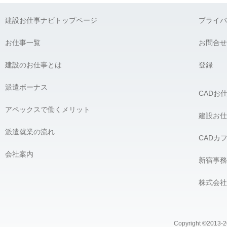
弊社に対して個人情報を提供することは任意です。ただし、個人
建設お仕事ナビトップページ
プライバ
G) 個人情報の開示請求について：
貴殿には、貴殿の個人情報の利用目的の通知、開示、内容の訂正
お仕事一覧
お問合せ
の開示を要求する権利があります。必要な場合には、下記の窓口
建設のお仕事とは
【個人情報問合せ窓口】
登録
株式会社 アペックス
〒163-1305 東京都新宿区西新宿6-5-1 新宿アイランドタワー5F
派遣ボーナス
CADお
Phone：03-4500-4612（平日9:00 〜 18:00） e-mail：privacy@ap
個人情報問合せ窓口責任者 株式会社 アペックス 髙橋 宏
アペックスで働くメリット
＿＿＿＿＿＿＿＿＿＿＿＿＿＿＿＿
建設お仕
派遣就業の流れ
CADカ
会社案内
新宿事務
株式会社
Copyright ©2013-20