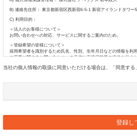
B) 連絡先住所： 東京都新宿区西新宿6-5-1 新宿アイランドタワー5
C) 利用目的：
＜法人のお客様について＞
お問い合わせへの対応、サービスに関するご案内のため。
＜登録希望の皆様について＞
採用希望者を識別するため氏名、性別、生年月日などの情報を利
ご応募に関するお問い合わせへの返信や面接日時等の連絡を行う
す。
当社の個人情報の取扱に同意いただける場合は、「同意する
採用の検討のため健康状態、職務経歴、スキルシート、資格等の
D) 第三者への提供：
弊社は法律で定められている場合を除いて、本人の個人情報を当
E) 個人情報の取扱い業務の委託：
弊社は事業運営上、より良いサービスを提供するために業務の一
ります。この場合、個人情報を適切に取り扱っていると認められ
様の個人情報の漏洩防止に必要な事項を取決め、適切な管理を実
F) 個人情報提供の任意性：