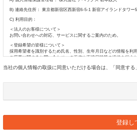
B) 連絡先住所： 東京都新宿区西新宿6-5-1 新宿アイランドタワー5
C) 利用目的：
＜法人のお客様について＞
お問い合わせへの対応、サービスに関するご案内のため。
＜登録希望の皆様について＞
採用希望者を識別するため氏名、性別、生年月日などの情報を利
ご応募に関するお問い合わせへの返信や面接日時等の連絡を行う
す。
当社の個人情報の取扱に同意いただける場合は、「同意する
採用の検討のため健康状態、職務経歴、スキルシート、資格等の
D) 第三者への提供：
弊社は法律で定められている場合を除いて、本人の個人情報を当
E) 個人情報の取扱い業務の委託：
弊社は事業運営上、より良いサービスを提供するために業務の一
ります。この場合、個人情報を適切に取り扱っていると認められ
様の個人情報の漏洩防止に必要な事項を取決め、適切な管理を実
F) 個人情報提供の任意性：