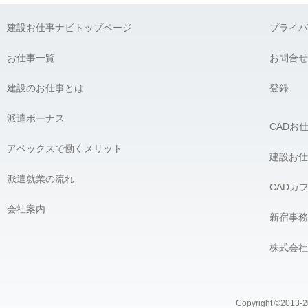
弊社に対して個人情報を提供することは任意です。ただし、個人
建設お仕事ナビトップページ
プライバ
G) 個人情報の開示請求について：
貴殿には、貴殿の個人情報の利用目的の通知、開示、内容の訂正
お仕事一覧
お問合せ
の開示を要求する権利があります。必要な場合には、下記の窓口
建設のお仕事とは
【個人情報問合せ窓口】
登録
株式会社 アペックス
〒163-1305 東京都新宿区西新宿6-5-1 新宿アイランドタワー5F
派遣ボーナス
CADお
Phone：03-4500-4612（平日9:00 〜 18:00） e-mail：privacy@ap
個人情報問合せ窓口責任者 株式会社 アペックス 髙橋 宏
アペックスで働くメリット
＿＿＿＿＿＿＿＿＿＿＿＿＿＿＿＿
建設お仕
派遣就業の流れ
CADカ
会社案内
新宿事務
株式会社
Copyright ©2013-20