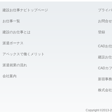
弊社に対して個人情報を提供することは任意です。ただし、個人
建設お仕事ナビトップページ
プライバ
G) 個人情報の開示請求について：
貴殿には、貴殿の個人情報の利用目的の通知、開示、内容の訂正
お仕事一覧
お問合せ
の開示を要求する権利があります。必要な場合には、下記の窓口
建設のお仕事とは
【個人情報問合せ窓口】
登録
株式会社 アペックス
〒163-1305 東京都新宿区西新宿6-5-1 新宿アイランドタワー5F
派遣ボーナス
CADお
Phone：03-4500-4612（平日9:00 〜 18:00） e-mail：privacy@ap
個人情報問合せ窓口責任者 株式会社 アペックス 髙橋 宏
アペックスで働くメリット
＿＿＿＿＿＿＿＿＿＿＿＿＿＿＿＿
建設お仕
派遣就業の流れ
CADカ
会社案内
新宿事務
株式会社
Copyright ©2013-20