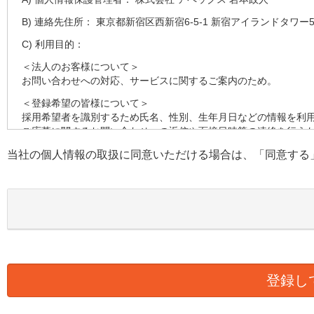
B) 連絡先住所： 東京都新宿区西新宿6-5-1 新宿アイランドタワー5
C) 利用目的：
＜法人のお客様について＞
お問い合わせへの対応、サービスに関するご案内のため。
＜登録希望の皆様について＞
採用希望者を識別するため氏名、性別、生年月日などの情報を利
ご応募に関するお問い合わせへの返信や面接日時等の連絡を行う
す。
当社の個人情報の取扱に同意いただける場合は、「同意する
採用の検討のため健康状態、職務経歴、スキルシート、資格等の
D) 第三者への提供：
弊社は法律で定められている場合を除いて、本人の個人情報を当
E) 個人情報の取扱い業務の委託：
弊社は事業運営上、より良いサービスを提供するために業務の一
ります。この場合、個人情報を適切に取り扱っていると認められ
様の個人情報の漏洩防止に必要な事項を取決め、適切な管理を実
F) 個人情報提供の任意性：