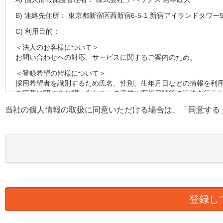
B) 連絡先住所： 東京都新宿区西新宿6-5-1 新宿アイランドタワー5
C) 利用目的：
＜法人のお客様について＞
お問い合わせへの対応、サービスに関するご案内のため。
＜登録希望の皆様について＞
採用希望者を識別するため氏名、性別、生年月日などの情報を利
ご応募に関するお問い合わせへの返信や面接日時等の連絡を行う
す。
当社の個人情報の取扱に同意いただける場合は、「同意する
採用の検討のため健康状態、職務経歴、スキルシート、資格等の
D) 第三者への提供：
弊社は法律で定められている場合を除いて、本人の個人情報を当
E) 個人情報の取扱い業務の委託：
弊社は事業運営上、より良いサービスを提供するために業務の一
ります。この場合、個人情報を適切に取り扱っていると認められ
様の個人情報の漏洩防止に必要な事項を取決め、適切な管理を実
F) 個人情報提供の任意性：