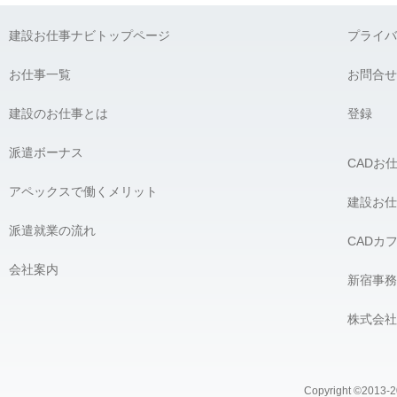
弊社に対して個人情報を提供することは任意です。ただし、個人
建設お仕事ナビトップページ
プライバ
G) 個人情報の開示請求について：
貴殿には、貴殿の個人情報の利用目的の通知、開示、内容の訂正
お仕事一覧
お問合せ
の開示を要求する権利があります。必要な場合には、下記の窓口
建設のお仕事とは
【個人情報問合せ窓口】
登録
株式会社 アペックス
〒163-1305 東京都新宿区西新宿6-5-1 新宿アイランドタワー5F
派遣ボーナス
CADお
Phone：03-4500-4612（平日9:00 〜 18:00） e-mail：privacy@ap
個人情報問合せ窓口責任者 株式会社 アペックス 髙橋 宏
アペックスで働くメリット
＿＿＿＿＿＿＿＿＿＿＿＿＿＿＿＿
建設お仕
派遣就業の流れ
CADカ
会社案内
新宿事務
株式会社
Copyright ©2013-20