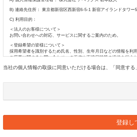
B) 連絡先住所： 東京都新宿区西新宿6-5-1 新宿アイランドタワー5
C) 利用目的：
＜法人のお客様について＞
お問い合わせへの対応、サービスに関するご案内のため。
＜登録希望の皆様について＞
採用希望者を識別するため氏名、性別、生年月日などの情報を利
ご応募に関するお問い合わせへの返信や面接日時等の連絡を行う
す。
当社の個人情報の取扱に同意いただける場合は、「同意する
採用の検討のため健康状態、職務経歴、スキルシート、資格等の
D) 第三者への提供：
弊社は法律で定められている場合を除いて、本人の個人情報を当
E) 個人情報の取扱い業務の委託：
弊社は事業運営上、より良いサービスを提供するために業務の一
ります。この場合、個人情報を適切に取り扱っていると認められ
様の個人情報の漏洩防止に必要な事項を取決め、適切な管理を実
F) 個人情報提供の任意性：