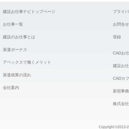
弊社に対して個人情報を提供することは任意です。ただし、個人
建設お仕事ナビトップページ
プライバ
G) 個人情報の開示請求について：
貴殿には、貴殿の個人情報の利用目的の通知、開示、内容の訂正
お仕事一覧
お問合せ
の開示を要求する権利があります。必要な場合には、下記の窓口
建設のお仕事とは
【個人情報問合せ窓口】
登録
株式会社 アペックス
〒163-1305 東京都新宿区西新宿6-5-1 新宿アイランドタワー5F
派遣ボーナス
CADお
Phone：03-4500-4612（平日9:00 〜 18:00） e-mail：privacy@ap
個人情報問合せ窓口責任者 株式会社 アペックス 髙橋 宏
アペックスで働くメリット
＿＿＿＿＿＿＿＿＿＿＿＿＿＿＿＿
建設お仕
派遣就業の流れ
CADカ
会社案内
新宿事務
株式会社
Copyright ©2013-20